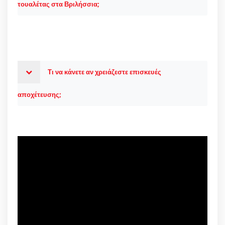
τουαλέτας στα Βριλήσσια;
Τι να κάνετε αν χρειάζεστε επισκευές
αποχέτευσης;