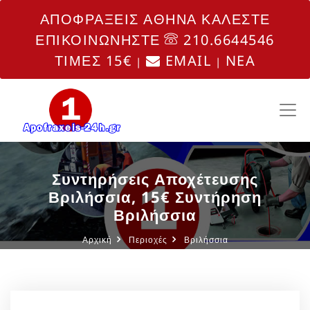
ΑΠΟΦΡΑΞΕΙΣ ΑΘΗΝΑ ΚΑΛΕΣΤΕ
ΕΠΙΚΟΙΝΩΝΗΣΤΕ
210.6644546
ΤΙΜΕΣ 15€
EMAIL
NEA
|
|
Συντηρήσεις Αποχέτευσης
Βριλήσσια, 15€ Συντήρηση
Βριλήσσια
Αρχική
Περιοχές
Βριλήσσια