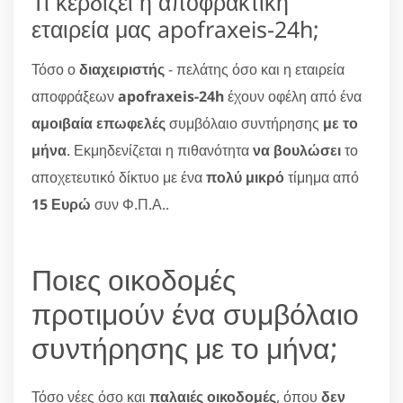
Τι κερδίζει η αποφρακτική
εταιρεία μας apofraxeis-24h;
Τόσο ο
διαχειριστής
- πελάτης όσο και η εταιρεία
αποφράξεων
apofraxeis-24h
έχουν οφέλη από ένα
αμοιβαία επωφελές
συμβόλαιο συντήρησης
με το
μήνα
. Εκμηδενίζεται η πιθανότητα
να βουλώσει
το
αποχετευτικό δίκτυο με ένα
πολύ μικρό
τίμημα από
15 Ευρώ
συν Φ.Π.Α..
Ποιες οικοδομές
προτιμούν ένα συμβόλαιο
συντήρησης με το μήνα;
Τόσο νέες όσο και
παλαιές οικοδομές
, όπου
δεν