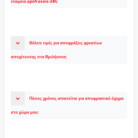
εταιρεία apofraxeis-24h;
Θέλετε τιμές για αποφράξεις φρεατίων
αποχέτευσης στα Βριλήσσια;
Πόσος χρόνος απαιτείται για αποφρακτικό όχημα
στο χώρο μου;