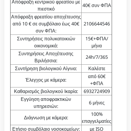
Απόφραξη κεντρικού φρεατίου με
40€ συν ΦΠΑ
πιεστικό
Απόφραξη φρεατίου αποχέτευσης
από 10 € σε συμβόλαιο έως 40€
2106644546
συν ΦΠΑ:
Συντηρήσεις πολυκατοικιών
15€+ΦΠΑ/
οικονομικά:
μήνα
Συντηρήσεις Αποχέτευσης
24h/7/365
Βριλήσσια:
Συντήρηση βιολογικού Αίγινα:
Καλέστε
από 60€
Έλεγχος με κάμερα:
+ΦΠΑ
Καθαρισμός βιολογικού Ικαρία:
6932724909
Εγγύηση αποφρακτικών
6 μήνες
υπηρεσιών:
100%
Διάγνωση με κάμερα:
επαγγελματίες
Ετήσιο συμβόλαιο νοσοκομείων:
με ISO