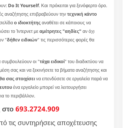
ουν:
Do It Yourself
. Και πρόκειται για ξενόφερτο όρο.
ές αναζήτησης επιβραβεύουν την
τεχνική κάντο
οσελίδα
ο ιδιοκτήτης
αναθέτει σε κάποιους να
ύσει το Ίντερνετ με
αμέτρητες "αηδίες"
αν όχι
ων "
δήθεν ειδικών
" τις περισσότερες φορές θα
 συμβουλεύουν οι "
τάχα ειδικοί
" του διαδικτύου να
 μέση σας και να ξεκινήσετε τα βήματα αναζήτησης και
α σας στοιχίσει
να επενδύσετε σε εργαλεία παρά να
κευτου
ένα εργαλείο μπορεί να λειτουργήσει
για το περιβάλλον.
ς στο
693.2724.909
πό τις συντηρήσεις αποχέτευσης