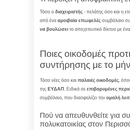
Τόσο ο
διαχειριστής
- πελάτης όσο και η ε
από ένα
αμοιβαία επωφελές
συμβόλαιο σ
να βουλώσει
το αποχετευτικό δίκτυο με έν
Ποιες οικοδομές προτ
συντήρησης με το μήν
Τόσο νέες όσο και
παλαιές οικοδομές
, όπ
της
ΕΥΔΑΠ
. Ειδικά σε
επιβαρυμένες περι
συμβόλαιο, που διασφαλίζει την
ομαλή λει
Πού να απευθυνθείτε για σ
πολυκατοικίας στον Περισσ