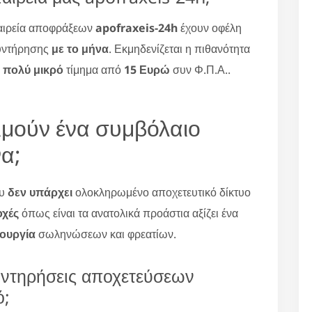
ταιρεία αποφράξεων
apofraxeis-24h
έχουν οφέλη
υντήρησης
με το μήνα
. Εκμηδενίζεται η πιθανότητα
α
πολύ μικρό
τίμημα από
15 Ευρώ
συν Φ.Π.Α..
ιμούν ένα συμβόλαιο
α;
ου
δεν υπάρχει
ολοκληρωμένο αποχετευτικό δίκτυο
οχές
όπως είναι τα ανατολικά προάστια αξίζει ένα
τουργία
σωληνώσεων και φρεατίων.
υντηρήσεις αποχετεύσεων
ό;