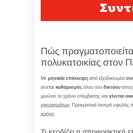
Πώς πραγματοποιείτα
πολυκατοικίας στον Π
Με
μηνιαία επίσκεψη
από εξειδικευμέα
συ
γίνεται
καθαρισμός
όλου του
δικτύου
αποχ
μειώνει το χρόνο επέμβασης και
γίνεται οι
σκευασμάτων
. Πραγματικά τονερό υψηλής π
χρόνο
.
Τι κερδίζει η αποφρακτική ε