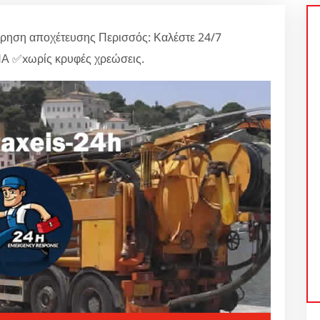
ρηση αποχέτευσης Περισσός: Καλέστε 24/7
Α ✅xωρίς κρυφές χρεώσεις.