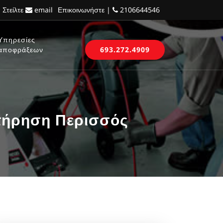
 Στείλτε
email
Επικοινωνήστε |
2106644546
Υπηρεσίες
αποφράξεων
693.272.4909
τήρηση Περισσός