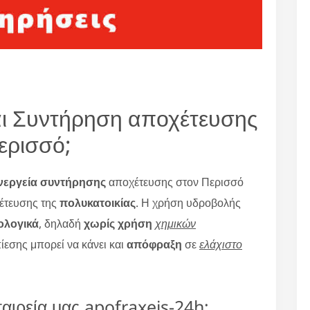
ι Συντήρηση αποχέτευσης
ερισσό;
νεργεία συντήρησης
αποχέτευσης στον Περισσό
έτευσης της
πολυκατοικίας
. Η χρήση υδροβολής
κολογικά
, δηλαδή
χωρίς χρήση
χημικών
ίεσης μπορεί να κάνει και
απόφραξη
σε
ελάχιστο
ταιρεία μας apofraxeis-24h;