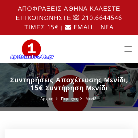
ΑΠΟΦΡΑΞΕΙΣ ΑΘΗΝΑ ΚΑΛΕΣΤΕ
ΕΠΙΚΟΙΝΩΝΗΣΤΕ
210.6644546
ΤΙΜΕΣ 15€
EMAIL
NEA
|
|
Συντηρήσεις Αποχέτευσης Μενίδι,
15€ Συντήρηση Μενίδι
Αρχική
Περιοχές
Μενίδι