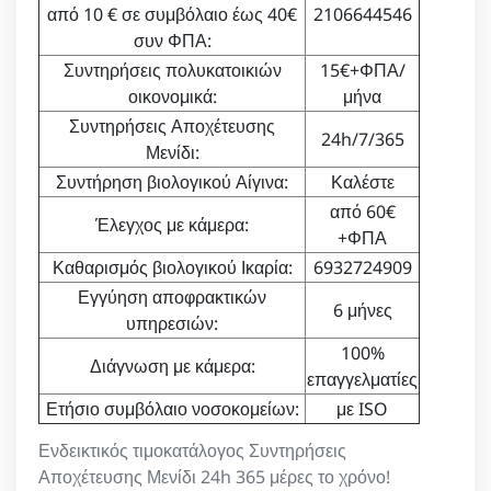
από 10 € σε συμβόλαιο έως 40€
2106644546
συν ΦΠΑ:
Συντηρήσεις πολυκατοικιών
15€+ΦΠΑ/
οικονομικά:
μήνα
Συντηρήσεις Αποχέτευσης
24h/7/365
Μενίδι:
Συντήρηση βιολογικού Αίγινα:
Καλέστε
από 60€
Έλεγχος με κάμερα:
+ΦΠΑ
Καθαρισμός βιολογικού Ικαρία:
6932724909
Εγγύηση αποφρακτικών
6 μήνες
υπηρεσιών:
100%
Διάγνωση με κάμερα:
επαγγελματίες
Ετήσιο συμβόλαιο νοσοκομείων:
με ISO
Ενδεικτικός τιμοκατάλογος Συντηρήσεις
Αποχέτευσης Μενίδι 24h 365 μέρες το χρόνο!