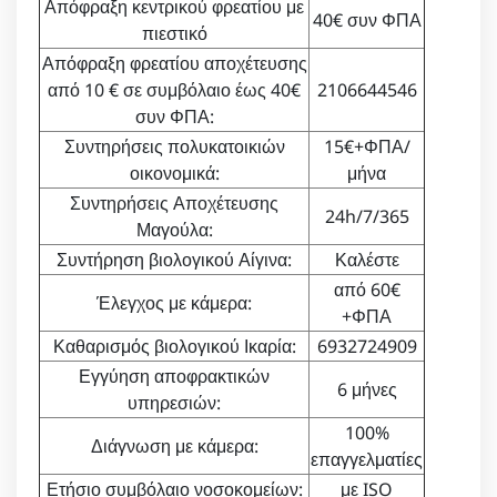
Απόφραξη κεντρικού φρεατίου με
40€ συν ΦΠΑ
πιεστικό
Απόφραξη φρεατίου αποχέτευσης
από 10 € σε συμβόλαιο έως 40€
2106644546
συν ΦΠΑ:
Συντηρήσεις πολυκατοικιών
15€+ΦΠΑ/
οικονομικά:
μήνα
Συντηρήσεις Αποχέτευσης
24h/7/365
Μαγούλα:
Συντήρηση βιολογικού Αίγινα:
Καλέστε
από 60€
Έλεγχος με κάμερα:
+ΦΠΑ
Καθαρισμός βιολογικού Ικαρία:
6932724909
Εγγύηση αποφρακτικών
6 μήνες
υπηρεσιών:
100%
Διάγνωση με κάμερα:
επαγγελματίες
Ετήσιο συμβόλαιο νοσοκομείων:
με ISO