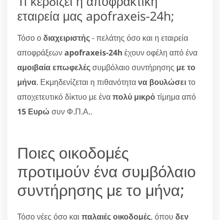
Τι κερδίζει η αποφρακτική
εταιρεία μας apofraxeis-24h;
Τόσο ο
διαχειριστής
- πελάτης όσο και η εταιρεία
αποφράξεων
apofraxeis-24h
έχουν οφέλη από ένα
αμοιβαία επωφελές
συμβόλαιο συντήρησης
με το
μήνα
. Εκμηδενίζεται η πιθανότητα
να βουλώσει
το
αποχετευτικό δίκτυο με ένα
πολύ μικρό
τίμημα από
15 Ευρώ
συν Φ.Π.Α..
Ποιες οικοδομές
προτιμούν ένα συμβόλαιο
συντήρησης με το μήνα;
Τόσο νέες όσο και
παλαιές οικοδομές
, όπου
δεν