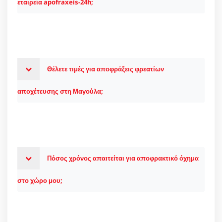
εταιρεία apofraxeis-24h;
Θέλετε τιμές για αποφράξεις φρεατίων
αποχέτευσης στη Μαγούλα;
Πόσος χρόνος απαιτείται για αποφρακτικό όχημα
στο χώρο μου;