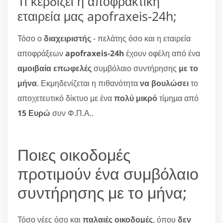
Τι κερδίζει η αποφρακτική
εταιρεία μας apofraxeis-24h;
Τόσο ο
διαχειριστής
- πελάτης όσο και η εταιρεία
αποφράξεων
apofraxeis-24h
έχουν οφέλη από ένα
αμοιβαία επωφελές
συμβόλαιο συντήρησης
με το
μήνα
. Εκμηδενίζεται η πιθανότητα
να βουλώσει
το
αποχετευτικό δίκτυο με ένα
πολύ μικρό
τίμημα από
15 Ευρώ
συν Φ.Π.Α..
Ποιες οικοδομές
προτιμούν ένα συμβόλαιο
συντήρησης με το μήνα;
Τόσο νέες όσο και
παλαιές οικοδομές
, όπου
δεν