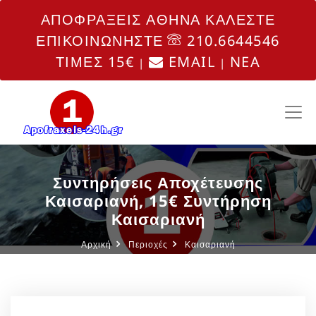
ΑΠΟΦΡΑΞΕΙΣ ΑΘΗΝΑ ΚΑΛΕΣΤΕ
ΕΠΙΚΟΙΝΩΝΗΣΤΕ
210.6644546
ΤΙΜΕΣ 15€
EMAIL
NEA
|
|
Συντηρήσεις Αποχέτευσης
Καισαριανή, 15€ Συντήρηση
Καισαριανή
Αρχική
Περιοχές
Καισαριανή