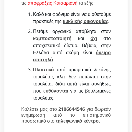
τις
αποφράξεις Καισαριανή
τα εξής:
Καλό και φρόνιμο είναι να υιοθετούμε
πρακτικές της
κυκλικής οικονομίας
.
Πετάμε οργανικά απόβλητα στον
κομποστοποιητή
και
όχι
στο
αποχετευτικό δίκτυο. Βέβαια, στην
Ελλάδα αυτό ακόμη είναι
όνειρο
απατηλό
.
Πλαστικά
από αρωματικά λεκάνης
τουαλέτας κλπ δεν πετώνται στην
τουαλέτα, διότι αυτά είναι συνήθως
που
ευθύνονται
για τις βουλωμένες
τουαλέτες.
Καλέστε μας στο
2106644546
για δωρεάν
ενημέρωση από το επιστημονικό
προσωπικό στο
τηλεφωνικό κέντρο
.