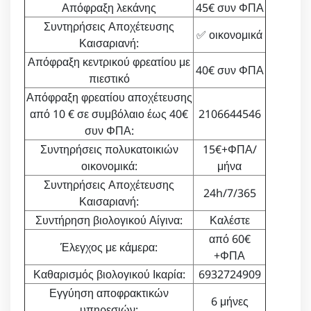
Απόφραξη λεκάνης
45€ συν ΦΠΑ
Συντηρήσεις Αποχέτευσης
✅ οικονομικά
Καισαριανή:
Απόφραξη κεντρικού φρεατίου με
40€ συν ΦΠΑ
πιεστικό
Απόφραξη φρεατίου αποχέτευσης
από 10 € σε συμβόλαιο έως 40€
2106644546
συν ΦΠΑ:
Συντηρήσεις πολυκατοικιών
15€+ΦΠΑ/
οικονομικά:
μήνα
Συντηρήσεις Αποχέτευσης
24h/7/365
Καισαριανή:
Συντήρηση βιολογικού Αίγινα:
Καλέστε
από 60€
Έλεγχος με κάμερα:
+ΦΠΑ
Καθαρισμός βιολογικού Ικαρία:
6932724909
Εγγύηση αποφρακτικών
6 μήνες
υπηρεσιών: