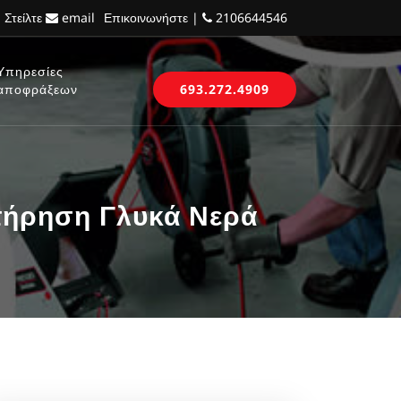
 Στείλτε
email
Επικοινωνήστε |
2106644546
Υπηρεσίες
αποφράξεων
693.272.4909
τήρηση Γλυκά Νερά