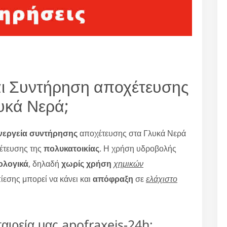
ι Συντήρηση αποχέτευσης
υκά Νερά;
νεργεία συντήρησης
αποχέτευσης στα Γλυκά Νερά
έτευσης της
πολυκατοικίας
. Η χρήση υδροβολής
κολογικά
, δηλαδή
χωρίς χρήση
χημικών
ίεσης μπορεί να κάνει και
απόφραξη
σε
ελάχιστο
ταιρεία μας apofraxeis-24h;