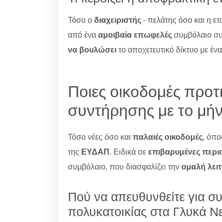
Τόσο ο
διαχειριστής
- πελάτης όσο και η ε
από ένα
αμοιβαία επωφελές
συμβόλαιο σ
να βουλώσει
το αποχετευτικό δίκτυο με έν
Ποιες οικοδομές προτ
συντήρησης με το μήν
Τόσο νέες όσο και
παλαιές οικοδομές
, όπ
της
ΕΥΔΑΠ
. Ειδικά σε
επιβαρυμένες περι
συμβόλαιο, που διασφαλίζει την
ομαλή λει
Πού να απευθυνθείτε για σ
πολυκατοικίας στα Γλυκά Ν