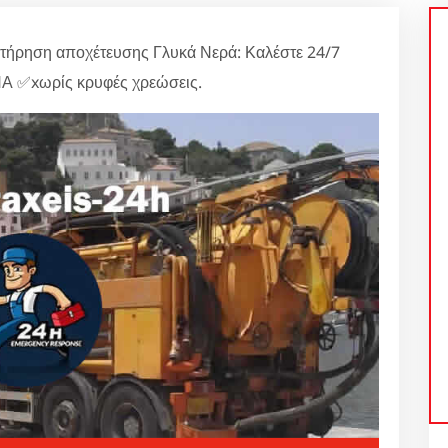
τήρηση αποχέτευσης Γλυκά Νερά: Καλέστε 24/7
Α ✅xωρίς κρυφές χρεώσεις.