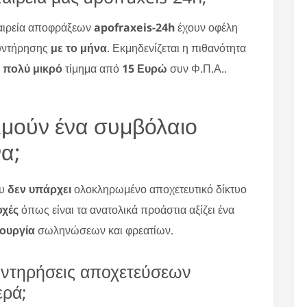
ταιρεία αποφράξεων
apofraxeis-24h
έχουν οφέλη
υντήρησης
με το μήνα
. Εκμηδενίζεται η πιθανότητα
α
πολύ μικρό
τίμημα από
15 Ευρώ
συν Φ.Π.Α..
ιμούν ένα συμβόλαιο
α;
ου
δεν υπάρχει
ολοκληρωμένο αποχετευτικό δίκτυο
οχές
όπως είναι τα ανατολικά προάστια αξίζει ένα
τουργία
σωληνώσεων και φρεατίων.
υντηρήσεις αποχετεύσεων
ερά;