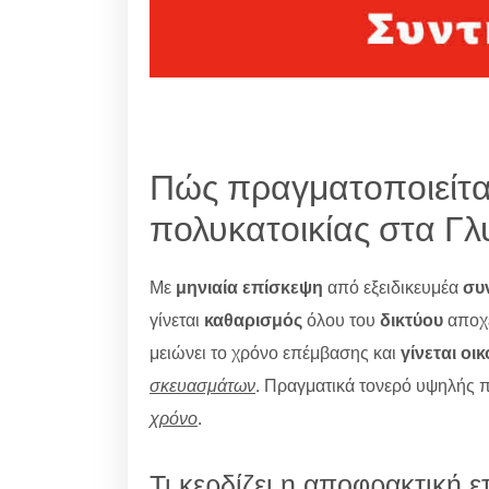
Πώς πραγματοποιείτα
πολυκατοικίας στα Γλ
Με
μηνιαία επίσκεψη
από εξειδικευμέα
συ
γίνεται
καθαρισμός
όλου του
δικτύου
αποχ
μειώνει το χρόνο επέμβασης και
γίνεται οι
σκευασμάτων
. Πραγματικά τονερό υψηλής π
χρόνο
.
Τι κερδίζει η αποφρακτική ε