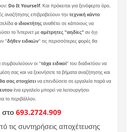
ουν:
Do It Yourself
. Και πρόκειται για ξενόφερτο όρο.
ές αναζήτησης επιβραβεύουν την
τεχνική κάντο
οσελίδα
ο ιδιοκτήτης
αναθέτει σε κάποιους να
ύσει το Ίντερνετ με
αμέτρητες "αηδίες"
αν όχι
ων "
δήθεν ειδικών
" τις περισσότερες φορές θα
 συμβουλεύουν οι "
τάχα ειδικοί
" του διαδικτύου να
 μέση σας και να ξεκινήσετε τα βήματα αναζήτησης και
α σας στοιχίσει
να επενδύσετε σε εργαλεία παρά να
κευτου
ένα εργαλείο μπορεί να λειτουργήσει
για το περιβάλλον.
ς στο
693.2724.909
πό τις συντηρήσεις αποχέτευσης