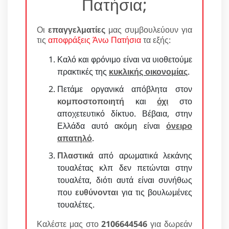
Πατήσια;
Οι
επαγγελματίες
μας συμβουλεύουν για
τις
αποφράξεις Άνω Πατήσια
τα εξής:
Καλό και φρόνιμο είναι να υιοθετούμε
πρακτικές της
κυκλικής οικονομίας
.
Πετάμε οργανικά απόβλητα στον
κομποστοποιητή
και
όχι
στο
αποχετευτικό δίκτυο. Βέβαια, στην
Ελλάδα αυτό ακόμη είναι
όνειρο
απατηλό
.
Πλαστικά
από αρωματικά λεκάνης
τουαλέτας κλπ δεν πετώνται στην
τουαλέτα, διότι αυτά είναι συνήθως
που
ευθύνονται
για τις βουλωμένες
τουαλέτες.
Καλέστε μας στο
2106644546
για δωρεάν