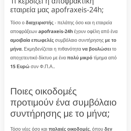
Τι κερδίζει η αποφρακτική
εταιρεία μας apofraxeis-24h;
Τόσο ο
διαχειριστής
- πελάτης όσο και η εταιρεία
αποφράξεων
apofraxeis-24h
έχουν οφέλη από ένα
αμοιβαία επωφελές
συμβόλαιο συντήρησης
με το
μήνα
. Εκμηδενίζεται η πιθανότητα
να βουλώσει
το
αποχετευτικό δίκτυο με ένα
πολύ μικρό
τίμημα από
15 Ευρώ
συν Φ.Π.Α..
Ποιες οικοδομές
προτιμούν ένα συμβόλαιο
συντήρησης με το μήνα;
Τόσο νέες όσο και
παλαιές οικοδομές
, όπου
δεν