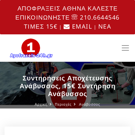
ΑΠΟΦΡΑΞΕΙΣ ΑΘΗΝΑ ΚΑΛΕΣΤΕ
ΕΠΙΚΟΙΝΩΝΗΣΤΕ
210.6644546
ΤΙΜΕΣ 15€
EMAIL
NEA
|
|
Συντηρήσεις Αποχέτευσης
Ανάβυσσος, 15€ Συντήρηση
Ανάβυσσος
Αρχική
Περιοχές
Ανάβυσσος