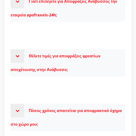
Γιατί επιλέγετε για Αποφράξεις Ανάβυσσος την
εταιρεία apofraxeis-24h;
Θέλετε τιμές για αποφράξεις φρεατίων
αποχέτευσης στην Ανάβυσσο;
Πόσος χρόνος απαιτείται για αποφρακτικό όχημα
στο χώρο μου;