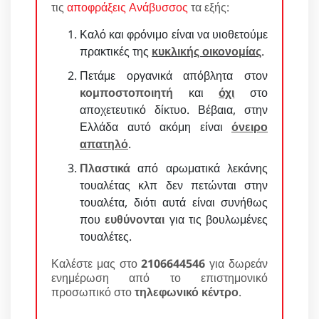
τις
αποφράξεις Ανάβυσσος
τα εξής:
Καλό και φρόνιμο είναι να υιοθετούμε
πρακτικές της
κυκλικής οικονομίας
.
Πετάμε οργανικά απόβλητα στον
κομποστοποιητή
και
όχι
στο
αποχετευτικό δίκτυο. Βέβαια, στην
Ελλάδα αυτό ακόμη είναι
όνειρο
απατηλό
.
Πλαστικά
από αρωματικά λεκάνης
τουαλέτας κλπ δεν πετώνται στην
τουαλέτα, διότι αυτά είναι συνήθως
που
ευθύνονται
για τις βουλωμένες
τουαλέτες.
Καλέστε μας στο
2106644546
για δωρεάν
ενημέρωση από το επιστημονικό
προσωπικό στο
τηλεφωνικό κέντρο
.