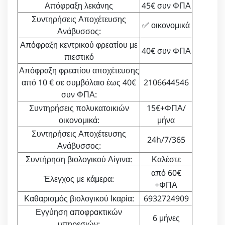
Απόφραξη λεκάνης
45€ συν ΦΠΑ
Συντηρήσεις Αποχέτευσης
✅ οικονομικά
Ανάβυσσος:
Απόφραξη κεντρικού φρεατίου με
40€ συν ΦΠΑ
πιεστικό
Απόφραξη φρεατίου αποχέτευσης
από 10 € σε συμβόλαιο έως 40€
2106644546
συν ΦΠΑ:
Συντηρήσεις πολυκατοικιών
15€+ΦΠΑ/
οικονομικά:
μήνα
Συντηρήσεις Αποχέτευσης
24h/7/365
Ανάβυσσος:
Συντήρηση βιολογικού Αίγινα:
Καλέστε
από 60€
Έλεγχος με κάμερα:
+ΦΠΑ
Καθαρισμός βιολογικού Ικαρία:
6932724909
Εγγύηση αποφρακτικών
6 μήνες
υπηρεσιών: