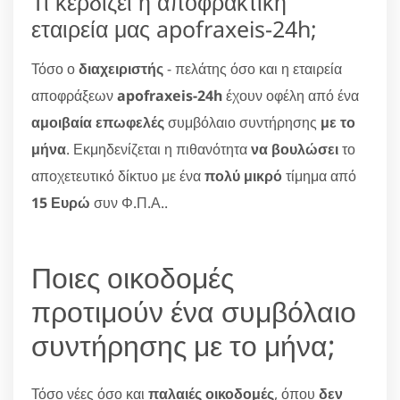
Τι κερδίζει η αποφρακτική
εταιρεία μας apofraxeis-24h;
Τόσο ο
διαχειριστής
- πελάτης όσο και η εταιρεία
αποφράξεων
apofraxeis-24h
έχουν οφέλη από ένα
αμοιβαία επωφελές
συμβόλαιο συντήρησης
με το
μήνα
. Εκμηδενίζεται η πιθανότητα
να βουλώσει
το
αποχετευτικό δίκτυο με ένα
πολύ μικρό
τίμημα από
15 Ευρώ
συν Φ.Π.Α..
Ποιες οικοδομές
προτιμούν ένα συμβόλαιο
συντήρησης με το μήνα;
Τόσο νέες όσο και
παλαιές οικοδομές
, όπου
δεν