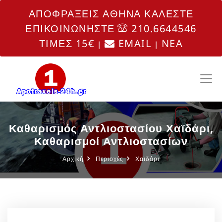
ΑΠΟΦΡΑΞΕΙΣ ΑΘΗΝΑ ΚΑΛΕΣΤΕ
ΕΠΙΚΟΙΝΩΝΗΣΤΕ
210.6644546
ΤΙΜΕΣ 15€
EMAIL
NEA
|
|
Καθαρισμός Αντλιοστασίου Χαϊδάρι,
Καθαρισμοί Αντλιοστασίων
Αρχική
Περιοχές
Χαϊδάρι