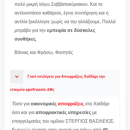
πολύ μικρή λόγω Σαββατοκύριακου. Και το
αντλιοστάσιο καθάρισε, έγινε συντήρηση και η
αντλία ξεκόλλησε χωρίς να την αλλάξουμε. Πολλά
μπράβο για την
εμπειρία σε δύσκολες
συνθήκες
.
Βάνιας και Φρόσω, Φοιτητές
Γιατί επιλέγετε για Αποφράξεις Χαϊδάρι την
εταιρεία apofraxeis-24h;
Τόσο για
οικονομικές
αποφράξεις
στο Χαϊδάρι
όσο και για
αποφρακτικές υπηρεσίες
με
επαγγελματίες του ομίλου ΣΤΕΡΓΙΟΣ ΒΑΣΙΛΕΙΟΣ.
Ευτυχώς είμαστε στην αγορά για πάνω από
40