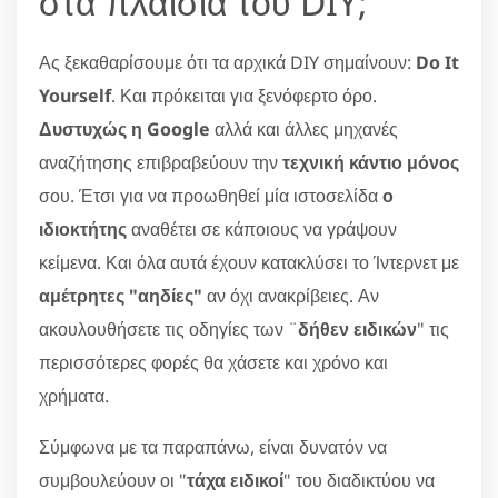
στα πλαίσια του DIY;
Ας ξεκαθαρίσουμε ότι τα αρχικά DIY σημαίνουν:
Do It
Yourself
. Και πρόκειται για ξενόφερτο όρο.
Δυστυχώς η Google
αλλά και άλλες μηχανές
αναζήτησης επιβραβεύουν την
τεχνική κάντιο μόνος
σου. Έτσι για να προωθηθεί μία ιστοσελίδα
ο
ιδιοκτήτης
αναθέτει σε κάποιους να γράψουν
κείμενα. Και όλα αυτά έχουν κατακλύσει το Ίντερνετ με
αμέτρητες "αηδίες"
αν όχι ανακρίβειες. Αν
ακουλουθήσετε τις οδηγίες των ¨
δήθεν ειδικών
" τις
περισσότερες φορές θα χάσετε και χρόνο και
χρήματα.
Σύμφωνα με τα παραπάνω, είναι δυνατόν να
συμβουλεύουν οι "
τάχα ειδικοί
" του διαδικτύου να