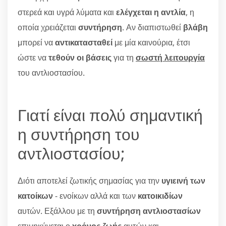
στερεά και υγρά λύματα και
ελέγχεται η αντλία
, η
οποία χρειάζεται
συντήρηση
. Αν διαπιστωθεί
βλάβη
μπορεί να
αντικατασταθεί
με μία καινούρια, έτσι
ώστε να
τεθούν οι βάσεις
για τη
σωστή λειτουργία
του αντλιοστασίου.
Γιατί είναι πολύ σημαντική
η συντήρηση του
αντλιοστασίου;
Διότι αποτελεί ζωτικής σημασίας για την
υγιεινή των
κατοίκων
- ενοίκων αλλά και των
κατοικιδίων
αυτών. Εξάλλου με τη
συντήρηση αντλιοστασίων
επιμηκύνεται ο
χρόνος ζωής
αυτών και