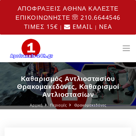
ΑΠΟΦΡΑΞΕΙΣ ΑΘΗΝΑ ΚΑΛΕΣΤΕ
ΕΠΙΚΟΙΝΩΝΗΣΤΕ
210.6644546
ΤΙΜΕΣ 15€
EMAIL
NEA
|
|
Καθαρισμός Αντλιοστασίου
Θρακομακεδόνες, Καθαρισμοί
Αντλιοστασίων
Αρχική
Περιοχές
Θρακομακεδόνες