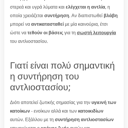
στερεά και υγρά λύματα και
ελέγχεται η αντλία
, η
οποία χρειάζεται
συντήρηση
. Αν διαπιστωθεί
βλάβη
μπορεί να
αντικατασταθεί
με μία καινούρια, έτσι
ώστε να
τεθούν οι βάσεις
για τη
σωστή λειτουργία
του αντλιοστασίου.
Γιατί είναι πολύ σημαντική
η συντήρηση του
αντλιοστασίου;
Διότι αποτελεί ζωτικής σημασίας για την
υγιεινή των
κατοίκων
- ενοίκων αλλά και των
κατοικιδίων
αυτών. Εξάλλου με τη
συντήρηση αντλιοστασίων
επιμηκύνεται ο
χρόνος ζωής
αυτών και