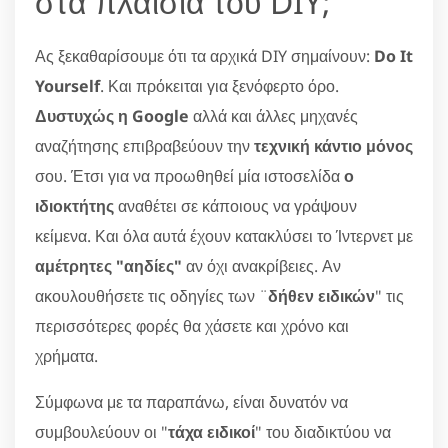
στα πλαίσια του DIY;
Ας ξεκαθαρίσουμε ότι τα αρχικά DIY σημαίνουν:
Do It
Yourself
. Και πρόκειται για ξενόφερτο όρο.
Δυστυχώς η Google
αλλά και άλλες μηχανές
αναζήτησης επιβραβεύουν την
τεχνική κάντιο μόνος
σου. Έτσι για να προωθηθεί μία ιστοσελίδα
ο
ιδιοκτήτης
αναθέτει σε κάποιους να γράψουν
κείμενα. Και όλα αυτά έχουν κατακλύσει το Ίντερνετ με
αμέτρητες "αηδίες"
αν όχι ανακρίβειες. Αν
ακουλουθήσετε τις οδηγίες των ¨
δήθεν ειδικών
" τις
περισσότερες φορές θα χάσετε και χρόνο και
χρήματα.
Σύμφωνα με τα παραπάνω, είναι δυνατόν να
συμβουλεύουν οι "
τάχα ειδικοί
" του διαδικτύου να