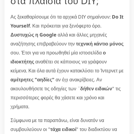
στα πλαίσια του DIY;
Ας ξεκαθαρίσουμε ότι τα αρχικά DIY σημαίνουν:
Do It
Yourself
. Και πρόκειται για ξενόφερτο όρο.
Δυστυχώς η Google
αλλά και άλλες μηχανές
αναζήτησης επιβραβεύουν την
τεχνική κάντιο μόνος
σου. Έτσι για να προωθηθεί μία ιστοσελίδα
ο
ιδιοκτήτης
αναθέτει σε κάποιους να γράψουν
κείμενα. Και όλα αυτά έχουν κατακλύσει το Ίντερνετ με
αμέτρητες "αηδίες"
αν όχι ανακρίβειες. Αν
ακουλουθήσετε τις οδηγίες των ¨
δήθεν ειδικών
" τις
περισσότερες φορές θα χάσετε και χρόνο και
χρήματα.
Σύμφωνα με τα παραπάνω, είναι δυνατόν να
συμβουλεύουν οι "
τάχα ειδικοί
" του διαδικτύου να