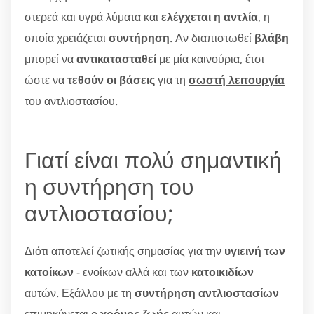
στερεά και υγρά λύματα και
ελέγχεται η αντλία
, η
οποία χρειάζεται
συντήρηση
. Αν διαπιστωθεί
βλάβη
μπορεί να
αντικατασταθεί
με μία καινούρια, έτσι
ώστε να
τεθούν οι βάσεις
για τη
σωστή λειτουργία
του αντλιοστασίου.
Γιατί είναι πολύ σημαντική
η συντήρηση του
αντλιοστασίου;
Διότι αποτελεί ζωτικής σημασίας για την
υγιεινή των
κατοίκων
- ενοίκων αλλά και των
κατοικιδίων
αυτών. Εξάλλου με τη
συντήρηση αντλιοστασίων
επιμηκύνεται ο
χρόνος ζωής
αυτών και