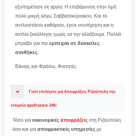
εξυπηρέτησε σε αργία. Η επιβάρυνση στην τιμή
πολύ μικρή λόγω Σαββατοκύριακου. Και το
αντλιοστάσιο καθάρισε, έγινε συντήρηση και η
αντλία ξεκόλλησε χωρίς να την αλλάξουμε. Πολλά
μπράβο για την
εμπειρία σε δύσκολες
συνθήκες
.
Βάνιας και Φρόσω, Φοιτητές
Γιατί επιλέγετε για Αποφράξεις Ριζούπολη την
εταιρεία apofraxeis-24h;
Τόσο για
οικονομικές
αποφράξεις
στη Ριζούπολη
όσο και για
αποφρακτικές υπηρεσίες
με