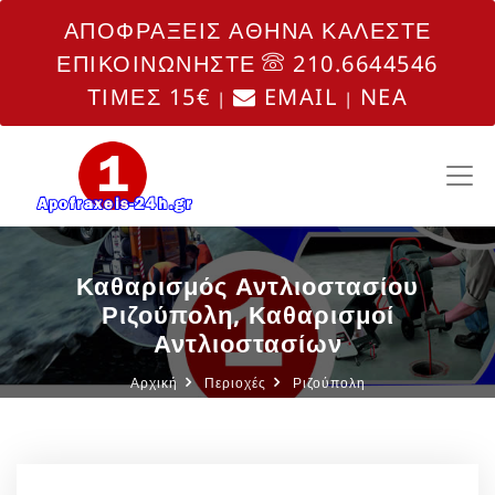
ΑΠΟΦΡΑΞΕΙΣ ΑΘΗΝΑ ΚΑΛΕΣΤΕ
ΕΠΙΚΟΙΝΩΝΗΣΤΕ
210.6644546
ΤΙΜΕΣ 15€
EMAIL
NEA
|
|
Καθαρισμός Αντλιοστασίου
Ριζούπολη, Καθαρισμοί
Αντλιοστασίων
Αρχική
Περιοχές
Ριζούπολη