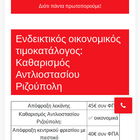
Διότι πάντα πρωτοπορούμε!
Ενδεικτικός οικονομικός
τιμοκατάλογος:
Καθαρισμός
Αντλιοστασίου
Ριζούπολη
Απόφραξη λεκάνης
45€ συν ΦΠΑ
Καθαρισμός Αντλιοστασίου
✅ οικονομικά
Ριζούπολη:
Απόφραξη κεντρικού φρεατίου με
40€ συν ΦΠΑ
πιεστικό