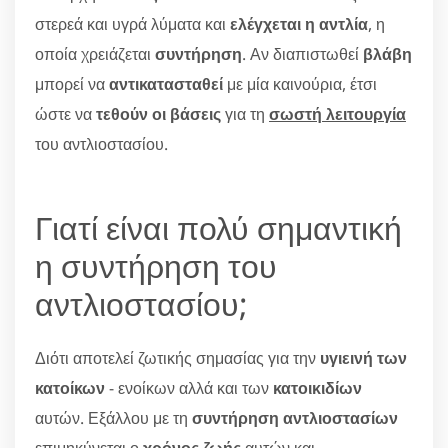
στερεά και υγρά λύματα και
ελέγχεται η αντλία
, η
οποία χρειάζεται
συντήρηση
. Αν διαπιστωθεί
βλάβη
μπορεί να
αντικατασταθεί
με μία καινούρια, έτσι
ώστε να
τεθούν οι βάσεις
για τη
σωστή λειτουργία
του αντλιοστασίου.
Γιατί είναι πολύ σημαντική
η συντήρηση του
αντλιοστασίου;
Διότι αποτελεί ζωτικής σημασίας για την
υγιεινή των
κατοίκων
- ενοίκων αλλά και των
κατοικιδίων
αυτών. Εξάλλου με τη
συντήρηση αντλιοστασίων
επιμηκύνεται ο
χρόνος ζωής
αυτών και