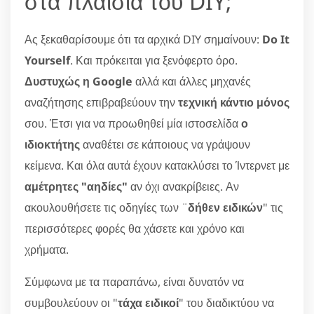
στα πλαίσια του DIY;
Ας ξεκαθαρίσουμε ότι τα αρχικά DIY σημαίνουν:
Do It
Yourself
. Και πρόκειται για ξενόφερτο όρο.
Δυστυχώς η Google
αλλά και άλλες μηχανές
αναζήτησης επιβραβεύουν την
τεχνική κάντιο μόνος
σου. Έτσι για να προωθηθεί μία ιστοσελίδα
ο
ιδιοκτήτης
αναθέτει σε κάποιους να γράψουν
κείμενα. Και όλα αυτά έχουν κατακλύσει το Ίντερνετ με
αμέτρητες "αηδίες"
αν όχι ανακρίβειες. Αν
ακουλουθήσετε τις οδηγίες των ¨
δήθεν ειδικών
" τις
περισσότερες φορές θα χάσετε και χρόνο και
χρήματα.
Σύμφωνα με τα παραπάνω, είναι δυνατόν να
συμβουλεύουν οι "
τάχα ειδικοί
" του διαδικτύου να