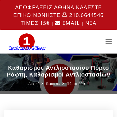
ΑΠΟΦΡΑΞΕΙΣ ΑΘΗΝΑ ΚΑΛΕΣΤΕ
ΕΠΙΚΟΙΝΩΝΗΣΤΕ
210.6644546
ΤΙΜΕΣ 15€
EMAIL
NEA
|
|
Καθαρισμός Αντλιοστασίου Πόρτο
Ράφτη, Καθαρισμοί Αντλιοστασίων
Αρχική
Περιοχές
Πόρτο Ράφτη