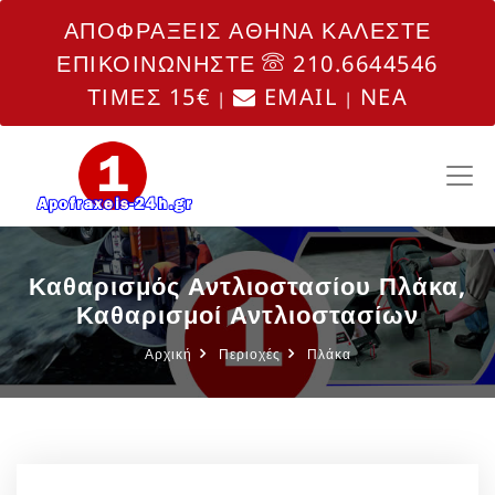
ΑΠΟΦΡΑΞΕΙΣ ΑΘΗΝΑ ΚΑΛΕΣΤΕ
ΕΠΙΚΟΙΝΩΝΗΣΤΕ
210.6644546
ΤΙΜΕΣ 15€
EMAIL
NEA
|
|
Καθαρισμός Αντλιοστασίου Πλάκα,
Καθαρισμοί Αντλιοστασίων
Αρχική
Περιοχές
Πλάκα