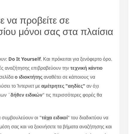
ε να προβείτε σε
ίου μόνοι σας στα πλαίσια
ουν:
Do It Yourself
. Και πρόκειται για ξενόφερτο όρο.
ές αναζήτησης επιβραβεύουν την
τεχνική κάντιο
οσελίδα
ο ιδιοκτήτης
αναθέτει σε κάποιους να
ύσει το Ίντερνετ με
αμέτρητες "αηδίες"
αν όχι
των ¨
δήθεν ειδικών
" τις περισσότερες φορές θα
 συμβουλεύουν οι "
τάχα ειδικοί
" του διαδικτύου να
 μέση σας και να ξεκινήσετε τα βήματα αναζήτησης και