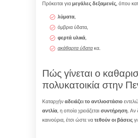
Πρόκειται για
μεγάλες δεξαμενές
, όπου κ
λύματα
,
όμβρια ύδατα,
φερτά υλικά
,
ακάθαρτα ύδατα
κα.
Πώς γίνεται ο καθαρι
πολυκατοικία στην Πε
Καταρχήν
αδειάζει το αντλιοστάσιο
εντελώ
αντλία
, η οποία χρειάζεται
συντήρηση
. Αν
καινούρια, έτσι ώστε να
τεθούν οι βάσεις
γι