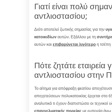
Γιατί είναι πολύ σημα
αντλιοστασίου;
Διότι αποτελεί ζωτικής σημασίας για την
υγι
κατοικιδίων
αυτών. Εξάλλου με τη
συντήρ
αυτών και
επιβαρύνεται λιγότερο
η τσέπη
Πότε ζητάτε εταιρεία 
αντλιοστασίου στην Π
Το αίτημα για απόφραξη φεατίου αποχέτευσ
αποχετεύσεων πολυκατοικίας έρχεται στο 6
αναλυτικά τι έχουν διαπιστώσει οι τεχνικοί 
επαγγελματικής πορείας
με εμπειρία άνω 