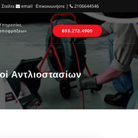
 Στείλτε
email
Επικοινωνήστε |
2106644546
Υπηρεσίες
αποφράξεων
693.272.4909
οί Αντλιοστασίων