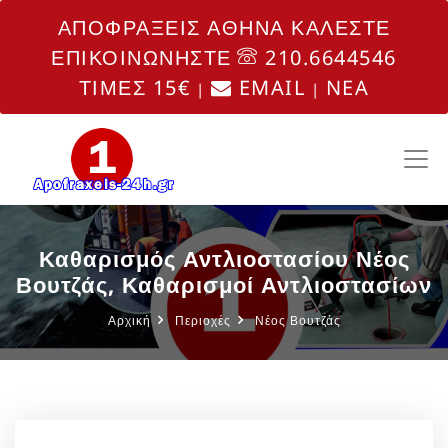
ΑΠΟΦΡΑΞΕΙΣ ΑΘΗΝΑ ΚΑΛΕΣΤΕ
ΕΠΙΚΟΙΝΩΝΗΣΤΕ
210.6644546
ΤΙΜΕΣ 15€
EMAIL
NEA
|
|
Καθαρισμός Αντλιοστασίου Νέος
Βουτζάς, Καθαρισμοί Αντλιοστασίων
Αρχική
Περιοχές
Νέος Βουτζάς