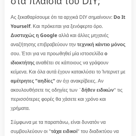
στα πλαίσια του DIY;
Ας ξεκαθαρίσουμε ότι τα αρχικά DIY σημαίνουν:
Do It
Yourself
. Και πρόκειται για ξενόφερτο όρο.
Δυστυχώς η Google
αλλά και άλλες μηχανές
αναζήτησης επιβραβεύουν την
τεχνική κάντιο μόνος
σου. Έτσι για να προωθηθεί μία ιστοσελίδα
ο
ιδιοκτήτης
αναθέτει σε κάποιους να γράψουν
κείμενα. Και όλα αυτά έχουν κατακλύσει το Ίντερνετ με
αμέτρητες "αηδίες"
αν όχι ανακρίβειες. Αν
ακουλουθήσετε τις οδηγίες των ¨
δήθεν ειδικών
" τις
περισσότερες φορές θα χάσετε και χρόνο και
χρήματα.
Σύμφωνα με τα παραπάνω, είναι δυνατόν να
συμβουλεύουν οι "
τάχα ειδικοί
" του διαδικτύου να