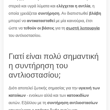
στερεά και υγρά λύματα και
ελέγχεται η αντλία
, η
οποία χρειάζεται
συντήρηση
. Αν διαπιστωθεί
βλάβη
μπορεί να
αντικατασταθεί
με μία καινούρια, έτσι
ώστε να
τεθούν οι βάσεις
για τη
σωστή λειτουργία
του αντλιοστασίου.
Γιατί είναι πολύ σημαντική
η συντήρηση του
αντλιοστασίου;
Διότι αποτελεί ζωτικής σημασίας για την
υγιεινή των
κατοίκων
- ενοίκων αλλά και των
κατοικιδίων
αυτών. Εξάλλου με τη
συντήρηση αντλιοστασίων
επιμηκύνεται ο
χρόνος ζωής
αυτών και