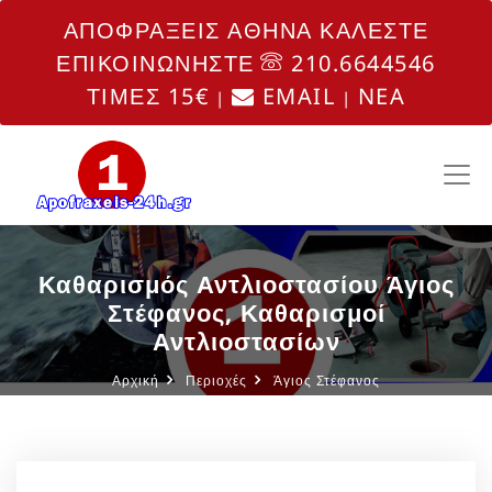
ΑΠΟΦΡΑΞΕΙΣ ΑΘΗΝΑ ΚΑΛΕΣΤΕ
ΕΠΙΚΟΙΝΩΝΗΣΤΕ
210.6644546
ΤΙΜΕΣ 15€
EMAIL
NEA
|
|
Καθαρισμός Αντλιοστασίου Άγιος
Στέφανος, Καθαρισμοί
Αντλιοστασίων
Αρχική
Περιοχές
Άγιος Στέφανος