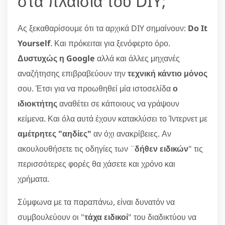
στα πλαίσια του DIY;
Ας ξεκαθαρίσουμε ότι τα αρχικά DIY σημαίνουν:
Do It
Yourself
. Και πρόκειται για ξενόφερτο όρο.
Δυστυχώς η Google
αλλά και άλλες μηχανές
αναζήτησης επιβραβεύουν την
τεχνική κάντιο μόνος
σου. Έτσι για να προωθηθεί μία ιστοσελίδα
ο
ιδιοκτήτης
αναθέτει σε κάποιους να γράψουν
κείμενα. Και όλα αυτά έχουν κατακλύσει το Ίντερνετ με
αμέτρητες "αηδίες"
αν όχι ανακρίβειες. Αν
ακουλουθήσετε τις οδηγίες των ¨
δήθεν ειδικών
" τις
περισσότερες φορές θα χάσετε και χρόνο και
χρήματα.
Σύμφωνα με τα παραπάνω, είναι δυνατόν να
συμβουλεύουν οι "
τάχα ειδικοί
" του διαδικτύου να