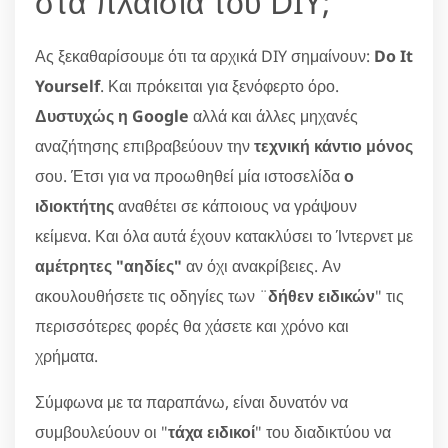
στα πλαίσια του DIY;
Ας ξεκαθαρίσουμε ότι τα αρχικά DIY σημαίνουν:
Do It
Yourself
. Και πρόκειται για ξενόφερτο όρο.
Δυστυχώς η Google
αλλά και άλλες μηχανές
αναζήτησης επιβραβεύουν την
τεχνική κάντιο μόνος
σου. Έτσι για να προωθηθεί μία ιστοσελίδα
ο
ιδιοκτήτης
αναθέτει σε κάποιους να γράψουν
κείμενα. Και όλα αυτά έχουν κατακλύσει το Ίντερνετ με
αμέτρητες "αηδίες"
αν όχι ανακρίβειες. Αν
ακουλουθήσετε τις οδηγίες των ¨
δήθεν ειδικών
" τις
περισσότερες φορές θα χάσετε και χρόνο και
χρήματα.
Σύμφωνα με τα παραπάνω, είναι δυνατόν να
συμβουλεύουν οι "
τάχα ειδικοί
" του διαδικτύου να