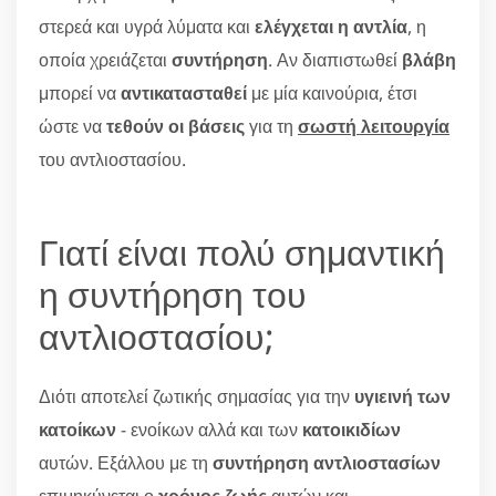
στερεά και υγρά λύματα και
ελέγχεται η αντλία
, η
οποία χρειάζεται
συντήρηση
. Αν διαπιστωθεί
βλάβη
μπορεί να
αντικατασταθεί
με μία καινούρια, έτσι
ώστε να
τεθούν οι βάσεις
για τη
σωστή λειτουργία
του αντλιοστασίου.
Γιατί είναι πολύ σημαντική
η συντήρηση του
αντλιοστασίου;
Διότι αποτελεί ζωτικής σημασίας για την
υγιεινή των
κατοίκων
- ενοίκων αλλά και των
κατοικιδίων
αυτών. Εξάλλου με τη
συντήρηση αντλιοστασίων
επιμηκύνεται ο
χρόνος ζωής
αυτών και