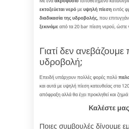
Με ένα
ακροφύσιο
τοποθετημένο κατάλληλα
εκτοξεύεται νερό
με
υψηλή πίεση
εντός φ
διαδικασία της υδροβολής
, που επιτυγχά
ξεκινάμε
από τα 20 bar πίεση νερού, ώστε
Γιατί δεν ανεβάζουμε 
υδροβολή;
Επειδή υπάρχουν πολλές φορές πολύ
παλα
και αυτά με υψηλή πίεση κατευθείας στα 120
απόφραξη αλλά θα έχει προκληθεί και ζημιά
Καλέστε μα
Ποιες συμβουλές δίνουμε ε