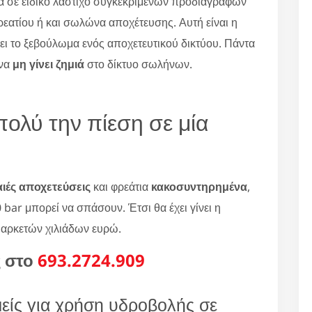
 σε ειδικό λάστιχο συγκεκριμένων προδιαγραφών
ρεατίου ή και σωλώνα αποχέτευσης. Αυτή είναι η
νει το ξεβούλωμα ενός αποχετευτικού δικτύου. Πάντα
 να
μη γίνει ζημιά
στο δίκτυο σωλήνων.
πολύ την πίεση σε μία
ιές αποχετεύσεις
και φρεάτια
κακοσυντηρημένα
,
 bar μπορεί να σπάσουν. Έτσι θα έχει γίνει η
 αρκετών χιλιάδων ευρώ.
ς στο
693.2724.909
μείς για χρήση υδροβολής σε