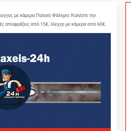
εγχος με κάμερα Παλαιό Φάληρο: Καλέστε την
κές αποφράξεις από 15€, έλεγχο με κάμερα από 60€.