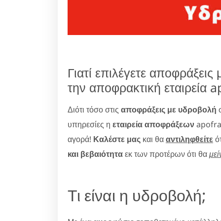
Γιατί επιλέγετε αποφράξει
την αποφρακτική εταιρεία a
Διότι τόσο στις
αποφράξεις με υδροβολή
σ
υπηρεσίες η
εταιρεία αποφράξεων
apofrax
αγορά!
Καλέστε μας
και θα
αντιληφθείτε
ότ
και βεβαιότητα
εκ των προτέρων ότι θα
μεί
Τι είναι η υδροβολή;