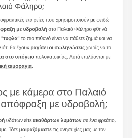
λαιό Φάληρο;
οφρακτικές εταιρείες που χρησιμοποιούν με φειδώ
φραξη με υδροβολή
στο Παλαιό Φάληρο φθηνά
 "
τυφλά
" το πιο πιθανό είναι να πάθετε ζημιά και να
Διότι θα έχουν
ραγίσει οι σωληνώσεις
χωρίς να το
τα στο υπόγειο
πολυκατοικίας. Αυτά επιλύονται με
ική αιμοραγία
.
χος με κάμερα στο Παλαιό
 απόφραξη με υδροβολή;
οή
υδάτων είτε
ακαθάρτων λυμάτων
σε ένα φρεάτιο,
με. Τότε
μοιραζόμαστε
τις ανησυχίες μας με τον