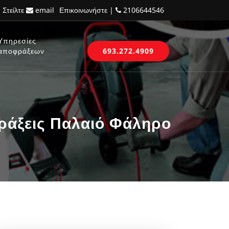
 Στείλτε
email
Επικοινωνήστε |
2106644546
Υπηρεσίες
αποφράξεων
693.272.4909
ράξεις Παλαιό Φάληρο