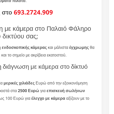
όματο πιλότο
.
ς στο
693.2724.909
η με κάμερα στο Παλαιό Φάληρο
ύ δικτύου σας;
η
ενδοσκοπικής κάμερας
και μάλιστα
έγχρωμης
θα
και το σημείο με ακρίβεια εκατοστού.
τη διάγνωση με κάμερα στο δίκτυό
ία
μερικές χιλιάδες
Ευρώ από την εξοικονόμηση
ροστά στα
2500 Ευρώ
για
επισκευή σωλήνων
ως 100 Ευρώ για
έλεγχο με κάμερα
αξίζουν με το