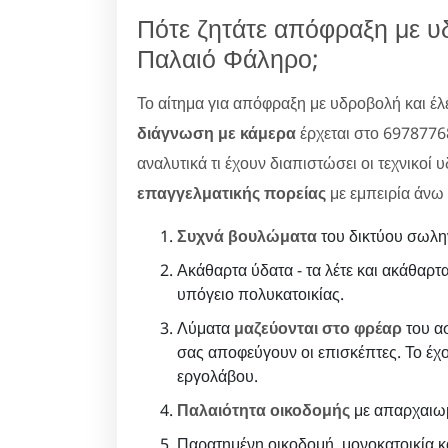
Πότε ζητάτε απόφραξη με υ
Παλαιό Φάληρο;
Το αίτημα για απόφραξη με υδροβολή και έ
διάγνωση με κάμερα
έρχεται στο 6978776
αναλυτικά τι έχουν διαπιστώσει οι τεχνικοί 
επαγγελματικής πορείας
με εμπειρία άνω 
Συχνά βουλώματα
του δικτύου σωλη
Ακάθαρτα ύδατα - τα λέτε και ακάθαρτα
υπόγειο πολυκατοικίας.
Λύματα
μαζεύονται στο φρέαρ
του ασ
σας αποφεύγουν οι επισκέπτες. Το έχο
εργολάβου.
Παλαιότητα οικοδομής
με απαρχαιωμ
Παρατημένη οικοδομή, μονοκατοικία κα