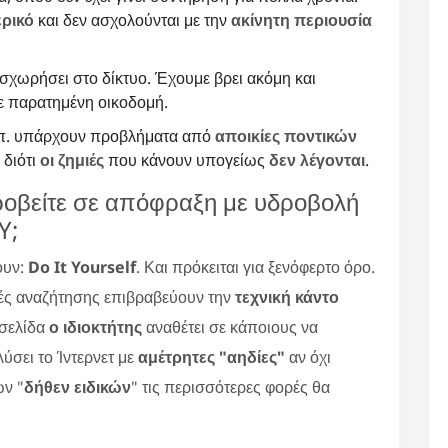
ερικό
και δεν ασχολούνται με την
ακίνητη περιουσία
σχωρήσει στο δίκτυο. Έχουμε βρει ακόμη και
σε παρατημένη οικοδομή.
κλπ. υπάρχουν προβλήματα από
αποικίες ποντικών
 διότι
οι ζημιές
που κάνουν υπογείως
δεν λέγονται
.
ροβείτε σε απόφραξη με υδροβολή
Y;
ουν:
Do It Yourself
. Και πρόκειται για ξενόφερτο όρο.
ές αναζήτησης επιβραβεύουν την
τεχνική κάντο
οσελίδα
ο ιδιοκτήτης
αναθέτει σε κάποιους να
ύσει το Ίντερνετ με
αμέτρητες "αηδίες"
αν όχι
ων "
δήθεν ειδικών
" τις περισσότερες φορές θα