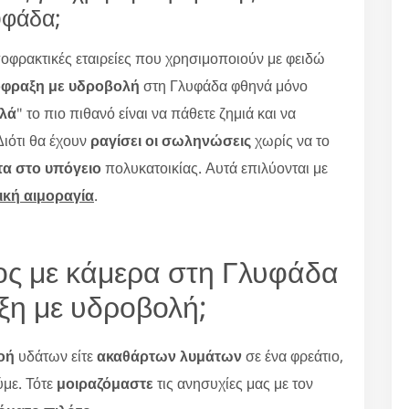
υφάδα;
οφρακτικές εταιρείες που χρησιμοποιούν με φειδώ
φραξη με υδροβολή
στη Γλυφάδα φθηνά μόνο
λά
" το πιο πιθανό είναι να πάθετε ζημιά και να
Διότι θα έχουν
ραγίσει οι σωληνώσεις
χωρίς να το
τα στο υπόγειο
πολυκατοικίας. Αυτά επιλύονται με
ική αιμοραγία
.
χος με κάμερα στη Γλυφάδα
ξη με υδροβολή;
οή
υδάτων είτε
ακαθάρτων λυμάτων
σε ένα φρεάτιο,
με. Τότε
μοιραζόμαστε
τις ανησυχίες μας με τον