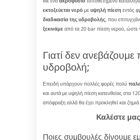
Με ένα
ακροφύσιο
τοποθετημένο κατάλληλα
εκτοξεύεται νερό
με
υψηλή πίεση
εντός φ
διαδικασία της υδροβολής
, που επιτυγχά
ξεκινάμε
από τα 20 bar πίεση νερού, ώστε
Γιατί δεν ανεβάζουμε 
υδροβολή;
Επειδή υπάρχουν πολλές φορές πολύ
παλα
και αυτά με υψηλή πίεση κατευθείας στα 120
απόφραξη αλλά θα έχει προκληθεί και ζημιά
Καλέστε μα
Ποιες συμβουλές δίνουμε ε