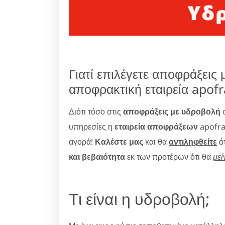
Γιατί επιλέγετε αποφράξει
αποφρακτική εταιρεία apofr
Διότι τόσο στις
αποφράξεις με υδροβολή
σ
υπηρεσίες η
εταιρεία αποφράξεων
apofrax
αγορά!
Καλέστε μας
και θα
αντιληφθείτε
ότ
και βεβαιότητα
εκ των προτέρων ότι θα
μεί
Τι είναι η υδροβολή;