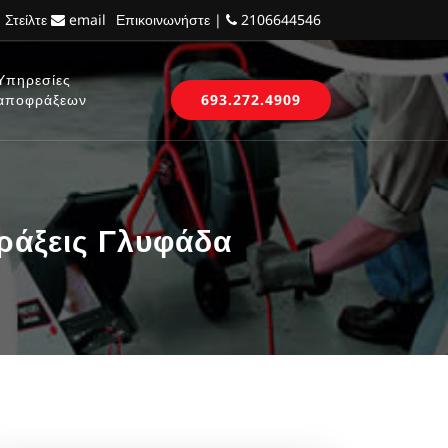
 Στείλτε
email
Επικοινωνήστε |
2106644546
Υπηρεσίες
αποφράξεων
693.272.4909
ράξεις Γλυφάδα