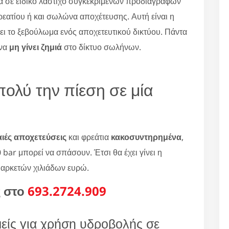
 σε ειδικό λάστιχο συγκεκριμένων προδιαγραφών
ρεατίου ή και σωλώνα αποχέτευσης. Αυτή είναι η
νει το ξεβούλωμα ενός αποχετευτικού δικτύου. Πάντα
 να
μη γίνει ζημιά
στο δίκτυο σωλήνων.
πολύ την πίεση σε μία
ιές αποχετεύσεις
και φρεάτια
κακοσυντηρημένα
,
 bar μπορεί να σπάσουν. Έτσι θα έχει γίνει η
 αρκετών χιλιάδων ευρώ.
ς στο
693.2724.909
μείς για χρήση υδροβολής σε