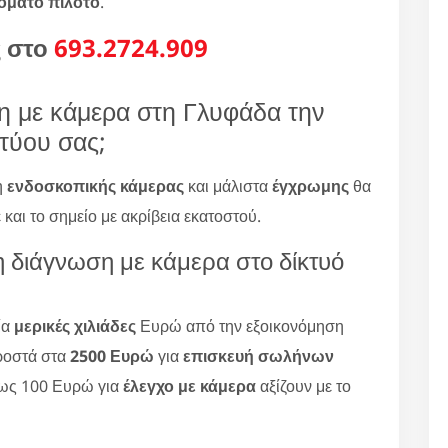
όματο πιλότο
.
ς στο
693.2724.909
η με κάμερα στη Γλυφάδα την
κτύου σας;
η
ενδοσκοπικής κάμερας
και μάλιστα
έγχρωμης
θα
και το σημείο με ακρίβεια εκατοστού.
τη διάγνωση με κάμερα στο δίκτυό
ία
μερικές χιλιάδες
Ευρώ από την εξοικονόμηση
ροστά στα
2500 Ευρώ
για
επισκευή σωλήνων
ως 100 Ευρώ για
έλεγχο με κάμερα
αξίζουν με το