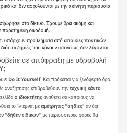
ερικό
και δεν ασχολούνται με την
ακίνητη περιουσία
σχωρήσει στο δίκτυο. Έχουμε βρει ακόμη και
σε παρατημένη οικοδομή.
κλπ. υπάρχουν προβλήματα από
αποικίες ποντικών
 διότι
οι ζημιές
που κάνουν υπογείως
δεν λέγονται
.
ροβείτε σε απόφραξη με υδροβολή
Y;
ουν:
Do It Yourself
. Και πρόκειται για ξενόφερτο όρο.
ές αναζήτησης επιβραβεύουν την
τεχνική κάντο
οσελίδα
ο ιδιοκτήτης
αναθέτει σε κάποιους να
ύσει το Ίντερνετ με
αμέτρητες "αηδίες"
αν όχι
ων "
δήθεν ειδικών
" τις περισσότερες φορές θα