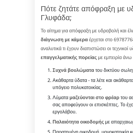
Πότε ζητάτε απόφραξη με υ
Γλυφάδα;
Το αίτημα για απόφραξη με υδροβολή και έλ
διάγνωση με κάμερα
έρχεται στο 6978776
αναλυτικά τι έχουν διαπιστώσει οι τεχνικοί 
επαγγελματικής πορείας
με εμπειρία άνω 
Συχνά βουλώματα
του δικτύου σωλη
Ακάθαρτα ύδατα - τα λέτε και ακάθαρτα
υπόγειο πολυκατοικίας.
Λύματα
μαζεύονται στο φρέαρ
του ασ
σας αποφεύγουν οι επισκέπτες. Το έχο
εργολάβου.
Παλαιότητα οικοδομής
με απαρχαιωμ
Παρατημένη οικοδομή, μονοκατοικία κα