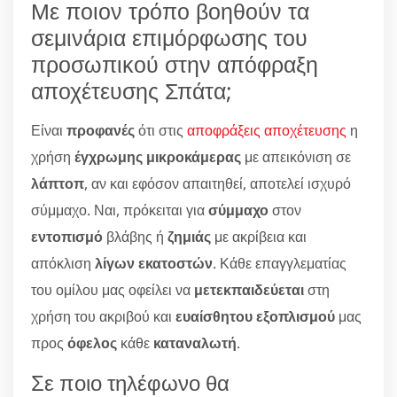
Με ποιον τρόπο βοηθούν τα
σεμινάρια επιμόρφωσης του
προσωπικού στην απόφραξη
αποχέτευσης Σπάτα;
Είναι
προφανές
ότι στις
αποφράξεις αποχέτευσης
η
χρήση
έγχρωμης μικροκάμερας
με απεικόνιση σε
λάπτοπ
, αν και εφόσον απαιτηθεί, αποτελεί ισχυρό
σύμμαχο. Ναι, πρόκειται για
σύμμαχο
στον
εντοπισμό
βλάβης ή
ζημιάς
με ακρίβεια και
απόκλιση
λίγων εκατοστών
. Κάθε επαγγλεματίας
του ομίλου μας οφείλει να
μετεκπαιδεύεται
στη
χρήση του ακριβού και
ευαίσθητου εξοπλισμού
μας
προς
όφελος
κάθε
καταναλωτή
.
Σε ποιο τηλέφωνο θα