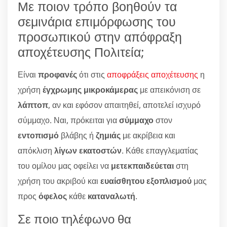
Με ποιον τρόπο βοηθούν τα
σεμινάρια επιμόρφωσης του
προσωπικού στην απόφραξη
αποχέτευσης Πολιτεία;
Είναι
προφανές
ότι στις
αποφράξεις αποχέτευσης
η
χρήση
έγχρωμης μικροκάμερας
με απεικόνιση σε
λάπτοπ
, αν και εφόσον απαιτηθεί, αποτελεί ισχυρό
σύμμαχο. Ναι, πρόκειται για
σύμμαχο
στον
εντοπισμό
βλάβης ή
ζημιάς
με ακρίβεια και
απόκλιση
λίγων εκατοστών
. Κάθε επαγγλεματίας
του ομίλου μας οφείλει να
μετεκπαιδεύεται
στη
χρήση του ακριβού και
ευαίσθητου εξοπλισμού
μας
προς
όφελος
κάθε
καταναλωτή
.
Σε ποιο τηλέφωνο θα