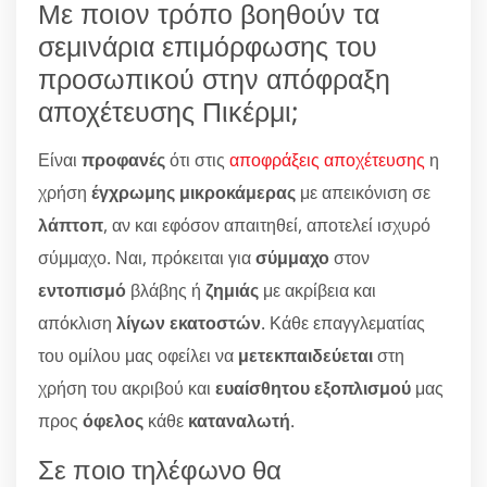
Με ποιον τρόπο βοηθούν τα
σεμινάρια επιμόρφωσης του
προσωπικού στην απόφραξη
αποχέτευσης Πικέρμι;
Είναι
προφανές
ότι στις
αποφράξεις αποχέτευσης
η
χρήση
έγχρωμης μικροκάμερας
με απεικόνιση σε
λάπτοπ
, αν και εφόσον απαιτηθεί, αποτελεί ισχυρό
σύμμαχο. Ναι, πρόκειται για
σύμμαχο
στον
εντοπισμό
βλάβης ή
ζημιάς
με ακρίβεια και
απόκλιση
λίγων εκατοστών
. Κάθε επαγγλεματίας
του ομίλου μας οφείλει να
μετεκπαιδεύεται
στη
χρήση του ακριβού και
ευαίσθητου εξοπλισμού
μας
προς
όφελος
κάθε
καταναλωτή
.
Σε ποιο τηλέφωνο θα