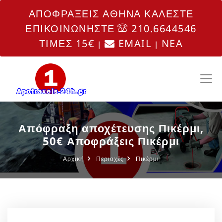
ΑΠΟΦΡΑΞΕΙΣ ΑΘΗΝΑ ΚΑΛΕΣΤΕ
ΕΠΙΚΟΙΝΩΝΗΣΤΕ
210.6644546
ΤΙΜΕΣ 15€
EMAIL
NEA
|
|
Απόφραξη αποχέτευσης Πικέρμι,
50€ Αποφράξεις Πικέρμι
Αρχική
Περιοχές
Πικέρμι