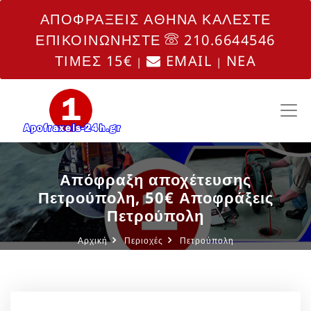
ΑΠΟΦΡΑΞΕΙΣ ΑΘΗΝΑ ΚΑΛΕΣΤΕ
ΕΠΙΚΟΙΝΩΝΗΣΤΕ
210.6644546
ΤΙΜΕΣ 15€
EMAIL
NEA
|
|
Απόφραξη αποχέτευσης
Πετρούπολη, 50€ Αποφράξεις
Πετρούπολη
Αρχική
Περιοχές
Πετρούπολη