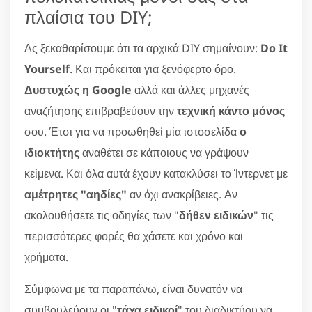
πλαίσια του DIY;
Ας ξεκαθαρίσουμε ότι τα αρχικά DIY σημαίνουν:
Do It
Yourself
. Και πρόκειται για ξενόφερτο όρο.
Δυστυχώς η Google
αλλά και άλλες μηχανές
αναζήτησης επιβραβεύουν την
τεχνική κάντο μόνος
σου. Έτσι για να προωθηθεί μία ιστοσελίδα
ο
ιδιοκτήτης
αναθέτει σε κάποιους να γράψουν
κείμενα. Και όλα αυτά έχουν κατακλύσει το Ίντερνετ με
αμέτρητες "αηδίες"
αν όχι ανακρίβειες. Αν
ακολουθήσετε τις οδηγίες των "
δήθεν ειδικών
" τις
περισσότερες φορές θα χάσετε και χρόνο και
χρήματα.
Σύμφωνα με τα παραπάνω, είναι δυνατόν να
συμβουλεύουν οι "
τάχα ειδικοί
" του διαδικτύου να