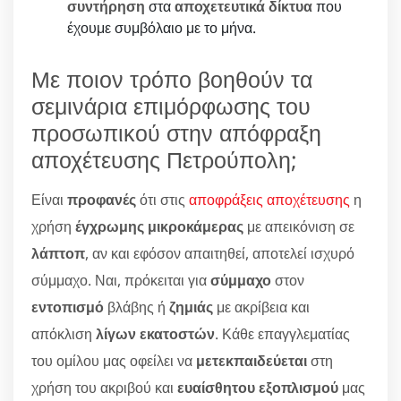
συντήρηση
στα
αποχετευτικά δίκτυα
που
έχουμε συμβόλαιο με το μήνα.
Με ποιον τρόπο βοηθούν τα
σεμινάρια επιμόρφωσης του
προσωπικού στην απόφραξη
αποχέτευσης Πετρούπολη;
Είναι
προφανές
ότι στις
αποφράξεις αποχέτευσης
η
χρήση
έγχρωμης μικροκάμερας
με απεικόνιση σε
λάπτοπ
, αν και εφόσον απαιτηθεί, αποτελεί ισχυρό
σύμμαχο. Ναι, πρόκειται για
σύμμαχο
στον
εντοπισμό
βλάβης ή
ζημιάς
με ακρίβεια και
απόκλιση
λίγων εκατοστών
. Κάθε επαγγλεματίας
του ομίλου μας οφείλει να
μετεκπαιδεύεται
στη
χρήση του ακριβού και
ευαίσθητου εξοπλισμού
μας