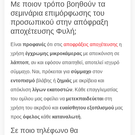
Με ποιον τρόπο βοηθούν τα
σεμινάρια επιμόρφωσης του
προσωπικού στην απόφραξη
αποχέτευσης Φυλή;
Είναι
προφανές
ότι στις
αποφράξεις αποχέτευσης
η
χρήση
έγχρωμης μικροκάμερας
με απεικόνιση σε
λάπτοπ
, αν και εφόσον απαιτηθεί, αποτελεί ισχυρό
σύμμαχο. Ναι, πρόκειται για
σύμμαχο
στον
εντοπισμό
βλάβης ή
ζημιάς
με ακρίβεια και
απόκλιση
λίγων εκατοστών
. Κάθε επαγγλεματίας
του ομίλου μας οφείλει να
μετεκπαιδεύεται
στη
χρήση του ακριβού και
ευαίσθητου εξοπλισμού
μας
προς
όφελος
κάθε
καταναλωτή
.
Σε ποιο τηλέφωνο θα