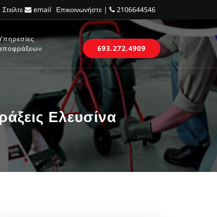
 Στείλτε
email
Επικοινωνήστε |
2106644546
Υπηρεσίες
αποφράξεων
693.272.4909
άξεις Ελευσίνα