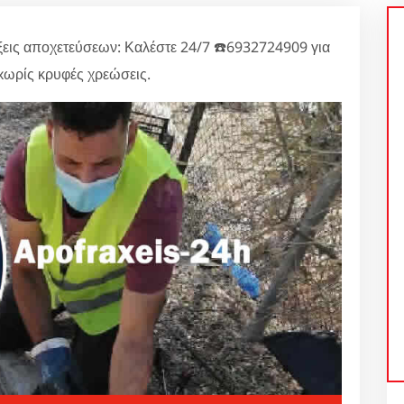
ις αποχετεύσεων: Καλέστε 24/7 ☎️6932724909 για
ωρίς κρυφές χρεώσεις.