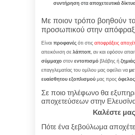
συντήρηση
στα
αποχετευτικά δίκτυ
Με ποιον τρόπο βοηθούν τα
προσωπικού στην απόφραξη
Είναι
προφανές
ότι στις
αποφράξεις αποχέ
απεικόνιση σε
λάπτοπ
, αν και εφόσον απαι
σύμμαχο
στον
εντοπισμό
βλάβης ή
ζημιά
επαγγλεματίας του ομίλου μας οφείλει να
με
ευαίσθητου εξοπλισμού
μας προς
όφελος
Σε ποιο τηλέφωνο θα εξυπηρε
αποχετεύσεων στην Ελευσίνα
Καλέστε μα
Πότε ένα ξεβούλωμα αποχέτε