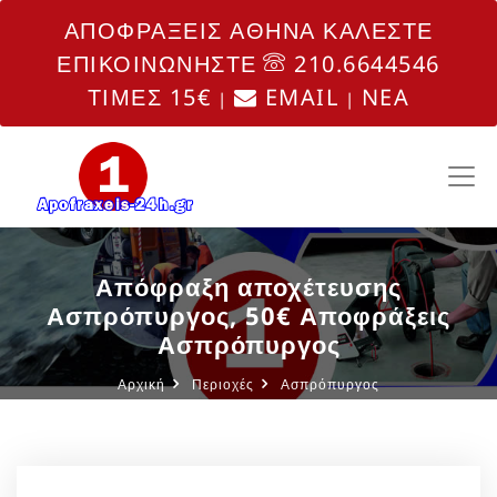
ΑΠΟΦΡΑΞΕΙΣ ΑΘΗΝΑ ΚΑΛΕΣΤΕ
ΕΠΙΚΟΙΝΩΝΗΣΤΕ
210.6644546
ΤΙΜΕΣ 15€
EMAIL
NEA
|
|
Απόφραξη αποχέτευσης
Ασπρόπυργος, 50€ Αποφράξεις
Ασπρόπυργος
Αρχική
Περιοχές
Ασπρόπυργος