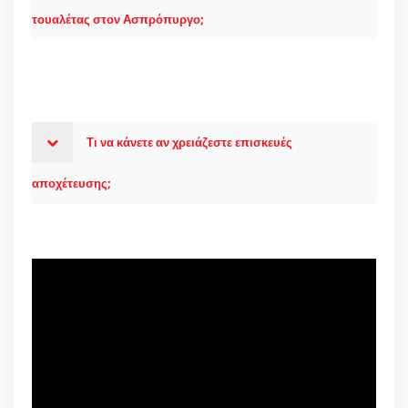
τουαλέτας στον Ασπρόπυργο;
Τι να κάνετε αν χρειάζεστε επισκευές
αποχέτευσης;