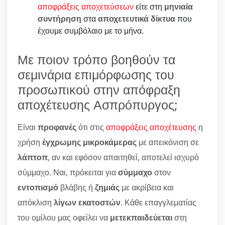
αποφράξεις αποχετεύσεων
είτε στη
μηνιαία
συντήρηση
στα
αποχετευτικά δίκτυα
που
έχουμε συμβόλαιο με το μήνα.
Με ποιον τρόπο βοηθούν τα
σεμινάρια επιμόρφωσης του
προσωπικού στην απόφραξη
αποχέτευσης Ασπρόπυργος;
Είναι
προφανές
ότι στις
αποφράξεις αποχέτευσης
η
χρήση
έγχρωμης μικροκάμερας
με απεικόνιση σε
λάπτοπ
, αν και εφόσον απαιτηθεί, αποτελεί ισχυρό
σύμμαχο. Ναι, πρόκειται για
σύμμαχο
στον
εντοπισμό
βλάβης ή
ζημιάς
με ακρίβεια και
απόκλιση
λίγων εκατοστών
. Κάθε επαγγλεματίας
του ομίλου μας οφείλει να
μετεκπαιδεύεται
στη