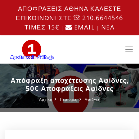
ΑΠΟΦΡΑΞΕΙΣ ΑΘΗΝΑ ΚΑΛΕΣΤΕ
ΕΠΙΚΟΙΝΩΝΗΣΤΕ
210.6644546
ΤΙΜΕΣ 15€
EMAIL
NEA
|
|
Απόφραξη αποχέτευσης Αφίδνες,
50€ Αποφράξεις Αφίδνες
Αρχική
Περιοχές
Αφίδνες