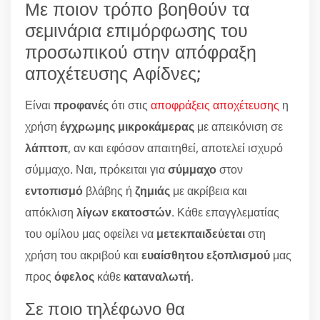
Με ποιον τρόπο βοηθούν τα
σεμινάρια επιμόρφωσης του
προσωπικού στην απόφραξη
αποχέτευσης Αφίδνες;
Είναι
προφανές
ότι στις
αποφράξεις αποχέτευσης
η
χρήση
έγχρωμης μικροκάμερας
με απεικόνιση σε
λάπτοπ
, αν και εφόσον απαιτηθεί, αποτελεί ισχυρό
σύμμαχο. Ναι, πρόκειται για
σύμμαχο
στον
εντοπισμό
βλάβης ή
ζημιάς
με ακρίβεια και
απόκλιση
λίγων εκατοστών
. Κάθε επαγγλεματίας
του ομίλου μας οφείλει να
μετεκπαιδεύεται
στη
χρήση του ακριβού και
ευαίσθητου εξοπλισμού
μας
προς
όφελος
κάθε
καταναλωτή
.
Σε ποιο τηλέφωνο θα