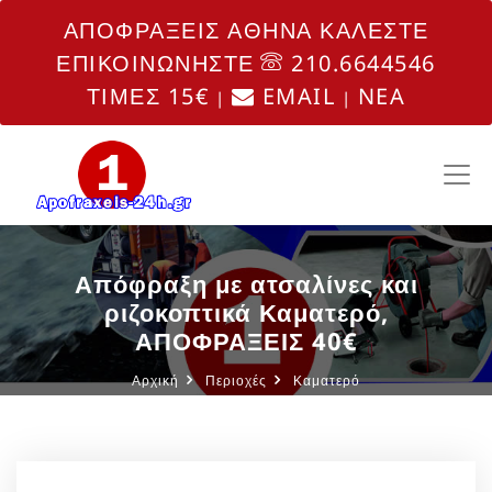
ΑΠΟΦΡΑΞΕΙΣ ΑΘΗΝΑ ΚΑΛΕΣΤΕ
ΕΠΙΚΟΙΝΩΝΗΣΤΕ
210.6644546
ΤΙΜΕΣ 15€
EMAIL
NEA
|
|
Απόφραξη με ατσαλίνες και
ριζοκοπτικά Καματερό,
ΑΠΟΦΡΑΞΕΙΣ 40€
Αρχική
Περιοχές
Καματερό