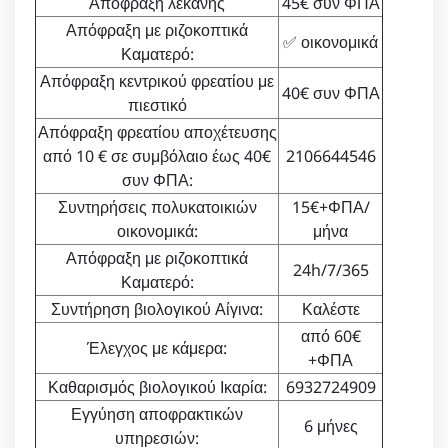
Απόφραξη λεκάνης
45€ συν ΦΠΑ
Απόφραξη με ριζοκοπτικά
✅ οικονομικά
Καματερό:
Απόφραξη κεντρικού φρεατίου με
40€ συν ΦΠΑ
πιεστικό
Απόφραξη φρεατίου αποχέτευσης
από 10 € σε συμβόλαιο έως 40€
2106644546
συν ΦΠΑ:
Συντηρήσεις πολυκατοικιών
15€+ΦΠΑ/
οικονομικά:
μήνα
Απόφραξη με ριζοκοπτικά
24h/7/365
Καματερό:
Συντήρηση βιολογικού Αίγινα:
Καλέστε
από 60€
Έλεγχος με κάμερα:
+ΦΠΑ
Καθαρισμός βιολογικού Ικαρία:
6932724909
Εγγύηση αποφρακτικών
6 μήνες
υπηρεσιών: