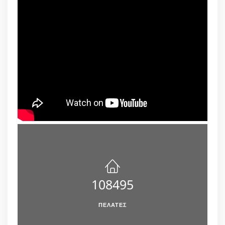
108495
ΠΕΛΆΤΕΣ