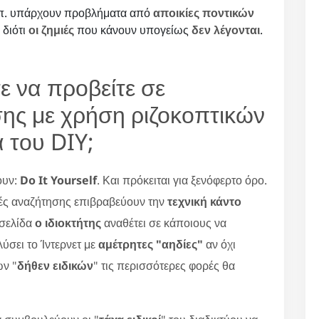
κλπ. υπάρχουν προβλήματα από
αποικίες ποντικών
 διότι
οι ζημιές
που κάνουν υπογείως
δεν λέγονται
.
ε να προβείτε σε
ης με χρήση ριζοκοπτικών
 του DIY;
ουν:
Do It Yourself
. Και πρόκειται για ξενόφερτο όρο.
ές αναζήτησης επιβραβεύουν την
τεχνική κάντο
οσελίδα
ο ιδιοκτήτης
αναθέτει σε κάποιους να
ύσει το Ίντερνετ με
αμέτρητες "αηδίες"
αν όχι
ων "
δήθεν ειδικών
" τις περισσότερες φορές θα