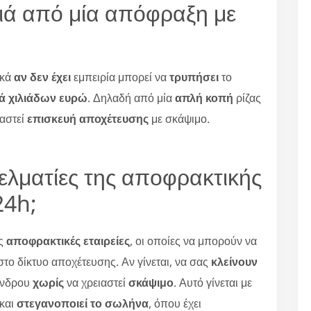
ιά από μία απόφραξη με
ικά
αν δεν έχει
εμπειρία μπορεί να
τρυπήσει
το
ιά χιλιάδων ευρώ
. Δηλαδή από μία
απλή κοπή
ρίζας
ιαστεί
επισκευή αποχέτευσης
με σκάψιμο.
γελματίες της αποφρακτικής
24h;
ες
αποφρακτικές εταιρείες
, οι οποίες να μπορούν να
το δίκτυο αποχέτευσης. Αν γίνεται, να σας
κλείνουν
δένδρου
χωρίς
να χρειαστεί
σκάψιμο
. Αυτό γίνεται με
 και
στεγανοποιεί το σωλήνα
, όπου έχει