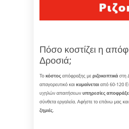
Πόσο κοστίζει η απόφ
Δροσιά;
Το
κόστος
απόφραξης με
ριζοκοπτικά
στη 
απαγορευτικό και
κυμαίνεται
από 60-120 Ε
υχηλών απαιτήσεων
υπηρεσίες αποφράξ
σύνθετα εργαλεία. Αφήστε το επάνω μας κα
ζημιές
.