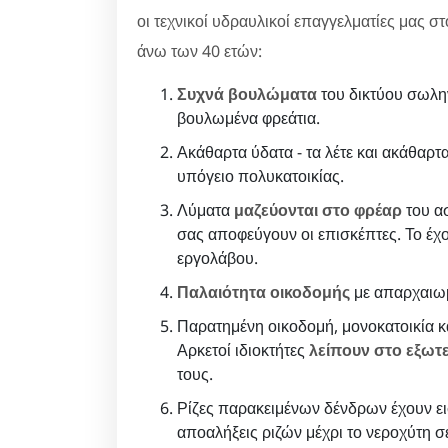
οι τεχνικοί υδραυλικοί επαγγελματίες μας σ
άνω των 40 ετών:
Συχνά βουλώματα
του δικτύου σωλη
βουλωμένα φρεάτια.
Ακάθαρτα ύδατα - τα λέτε και ακάθαρτα
υπόγειο πολυκατοικίας.
Λύματα
μαζεύονται στο φρέαρ
του ασ
σας αποφεύγουν οι επισκέπτες. Το έχο
εργολάβου.
Παλαιότητα οικοδομής
με απαρχαιωμ
Παρατημένη οικοδομή, μονοκατοικία κα
Αρκετοί ιδιοκτήτες
λείπουν στο εξωτ
τους.
Ρίζες παρακειμένων δένδρων έχουν ει
αποαλήξεις ριζών μέχρι το νεροχύτη 