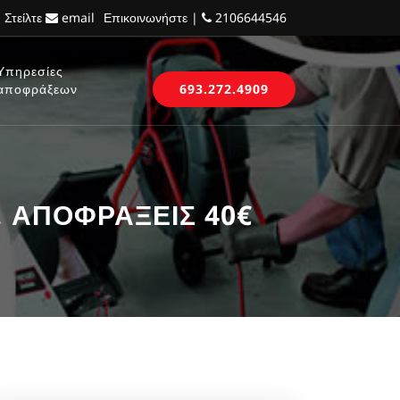
 Στείλτε
email
Επικοινωνήστε |
2106644546
Υπηρεσίες
αποφράξεων
693.272.4909
ά, ΑΠΟΦΡΑΞΕΙΣ 40€