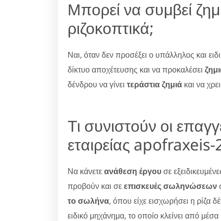
Μπορεί να συμβεί ζημ
ριζοκοπτικά;
Ναι, όταν δεν προσέξει ο υπάλληλος και ειδ
δίκτυο αποχέτευσης και να προκαλέσει
ζημ
δένδρου να γίνει
τεράστια ζημιά
και να χρε
Τι συνιστούν οι επαγ
εταιρείας apofraxeis-
Να κάνετε
ανάθεση έργου
σε εξειδικευμέν
προβούν και σε
επισκευές σωληνώσεων
σ
το σωλήνα
, όπου είχε εισχωρήσει η ρίζα 
ειδικό μηχάνημα, το οποίο κλείνει από μέσα