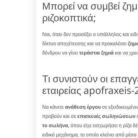
Μπορεί να συμβεί ζημ
ριζοκοπτικά;
Ναι, όταν δεν προσέξει ο υπάλληλος και ειδ
δίκτυο αποχέτευσης και να προκαλέσει
ζημ
δένδρου να γίνει
τεράστια ζημιά
και να χρε
Τι συνιστούν οι επαγ
εταιρείας apofraxeis-
Να κάνετε
ανάθεση έργου
σε εξειδικευμέν
προβούν και σε
επισκευές σωληνώσεων
σ
το σωλήνα
, όπου είχε εισχωρήσει η ρίζα 
ειδικό μηχάνημα, το οποίο κλείνει από μέσα