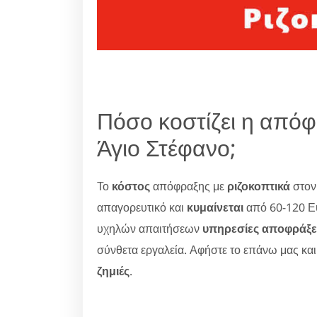
Πόσο κοστίζει η απόφ
Άγιο Στέφανο;
Το
κόστος
απόφραξης με
ριζοκοπτικά
στον
απαγορευτικό και
κυμαίνεται
από 60-120 Ε
υχηλών απαιτήσεων
υπηρεσίες αποφράξ
σύνθετα εργαλεία. Αφήστε το επάνω μας κα
ζημιές
.