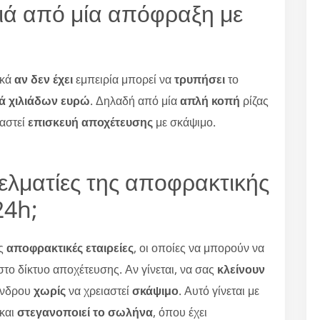
ιά από μία απόφραξη με
ικά
αν δεν έχει
εμπειρία μπορεί να
τρυπήσει
το
ιά χιλιάδων ευρώ
. Δηλαδή από μία
απλή κοπή
ρίζας
ιαστεί
επισκευή αποχέτευσης
με σκάψιμο.
γελματίες της αποφρακτικής
24h;
ες
αποφρακτικές εταιρείες
, οι οποίες να μπορούν να
το δίκτυο αποχέτευσης. Αν γίνεται, να σας
κλείνουν
δένδρου
χωρίς
να χρειαστεί
σκάψιμο
. Αυτό γίνεται με
 και
στεγανοποιεί το σωλήνα
, όπου έχει