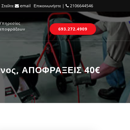
 Στείλτε
email
Επικοινωνήστε |
2106644546
Υπηρεσίες
αποφράξεων
693.272.4909
φανος, ΑΠΟΦΡΑΞΕΙΣ 40€