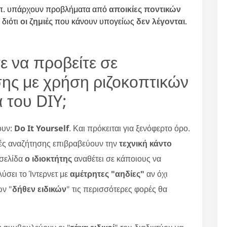
κλπ. υπάρχουν προβλήματα από
αποικίες ποντικών
 διότι
οι ζημιές
που κάνουν υπογείως
δεν λέγονται
.
ε να προβείτε σε
ης με χρήση ριζοκοπτικών
 του DIY;
ουν:
Do It Yourself
. Και πρόκειται για ξενόφερτο όρο.
ές αναζήτησης επιβραβεύουν την
τεχνική κάντο
οσελίδα
ο ιδιοκτήτης
αναθέτει σε κάποιους να
ύσει το Ίντερνετ με
αμέτρητες "αηδίες"
αν όχι
ων "
δήθεν ειδικών
" τις περισσότερες φορές θα