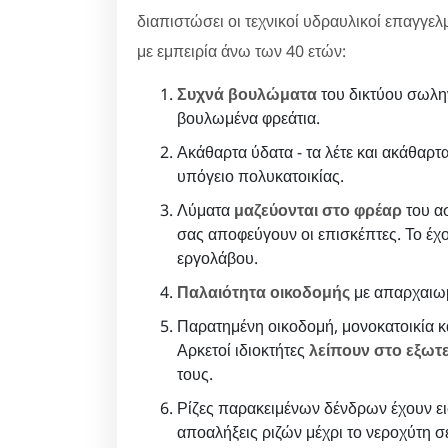
διαπιστώσει οι τεχνικοί υδραυλικοί επαγγελ
με εμπειρία άνω των 40 ετών:
Συχνά βουλώματα
του δικτύου σωλη
βουλωμένα φρεάτια.
Ακάθαρτα ύδατα - τα λέτε και ακάθαρτα
υπόγειο πολυκατοικίας.
Λύματα
μαζεύονται στο φρέαρ
του ασ
σας αποφεύγουν οι επισκέπτες. Το έχο
εργολάβου.
Παλαιότητα οικοδομής
με απαρχαιωμ
Παρατημένη οικοδομή, μονοκατοικία κα
Αρκετοί ιδιοκτήτες
λείπουν στο εξωτ
τους.
Ρίζες παρακειμένων δένδρων έχουν ει
αποαλήξεις ριζών μέχρι το νεροχύτη 