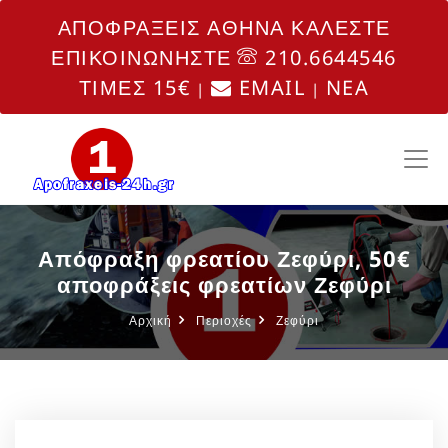
ΑΠΟΦΡΑΞΕΙΣ ΑΘΗΝΑ ΚΑΛΕΣΤΕ
ΕΠΙΚΟΙΝΩΝΗΣΤΕ
210.6644546
ΤΙΜΕΣ 15€
EMAIL
NEA
|
|
Απόφραξη φρεατίου Ζεφύρι, 50€
αποφράξεις φρεατίων Ζεφύρι
Αρχική
Περιοχές
Ζεφύρι