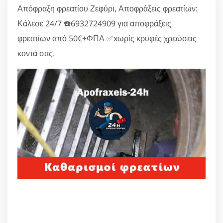
Απόφραξη φρεατίου Ζεφύρι, Αποφράξεις φρεατίων:
Κάλεσε 24/7 ☎️6932724909 για αποφράξεις
φρεατίων από 50€+ΦΠΑ ✅xωρίς κρυφές χρεώσεις
κοντά σας.