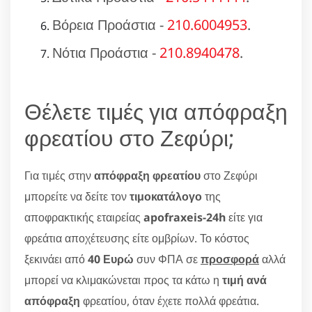
Βόρεια Προάστια -
210.6004953
.
Νότια Προάστια -
210.8940478
.
Θέλετε τιμές για απόφραξη
φρεατίου στο Ζεφύρι;
Για τιμές στην
απόφραξη φρεατίου
στο Ζεφύρι
μπορείτε να δείτε τον
τιμοκατάλογο
της
αποφρακτικής εταιρείας
apofraxeis-24h
είτε για
φρεάτια αποχέτευσης είτε ομβρίων. Το κόστος
ξεκινάει από
40 Ευρώ
συν ΦΠΑ σε
προσφορά
αλλά
μπορεί να κλιμακώνεται προς τα κάτω η
τιμή ανά
απόφραξη
φρεατίου, όταν έχετε πολλά φρεάτια.