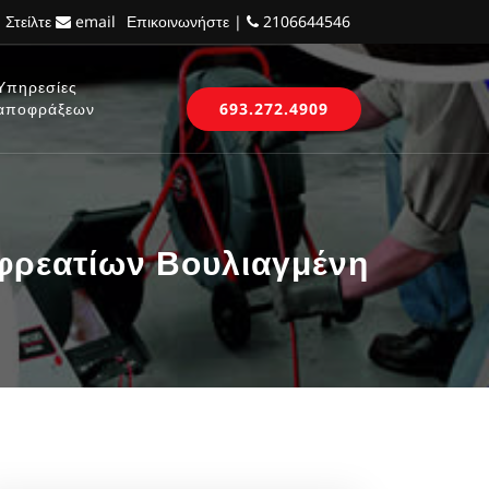
 Στείλτε
email
Επικοινωνήστε |
2106644546
Υπηρεσίες
αποφράξεων
693.272.4909
φρεατίων Βουλιαγμένη