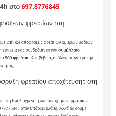
24h στο
697.8776845
οφράξεων φρεατίων στη
με 24h και αποφράξεις φρεατίων ομβρίων υδάτων
η εταιρεία μας συνδράμει με ένα
συμβόλαιο
 τα
500 φρεάτια
. Και, βέβαια, ανάλογα πάντα με την
ιότητας.
πόφραξη φρεατίου αποχέτευσης στη
ης στη Βουλιαγμένη ή και συντηρήσεις φρεατίων
978776845 όταν υπάρχει βλάβη. Αλλά ας δούμε
υδραυλικοί επαγγελματίες μας στο διάβα της