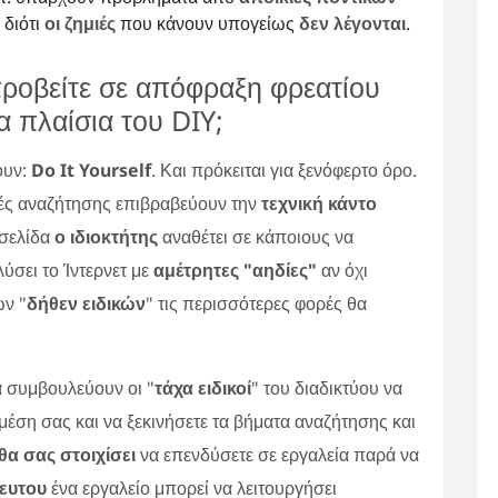
 διότι
οι ζημιές
που κάνουν υπογείως
δεν λέγονται
.
προβείτε σε απόφραξη φρεατίου
α πλαίσια του DIY;
ουν:
Do It Yourself
. Και πρόκειται για ξενόφερτο όρο.
ές αναζήτησης επιβραβεύουν την
τεχνική κάντο
οσελίδα
ο ιδιοκτήτης
αναθέτει σε κάποιους να
ύσει το Ίντερνετ με
αμέτρητες "αηδίες"
αν όχι
ων "
δήθεν ειδικών
" τις περισσότερες φορές θα
 συμβουλεύουν οι "
τάχα ειδικοί
" του διαδικτύου να
 μέση σας και να ξεκινήσετε τα βήματα αναζήτησης και
α σας στοιχίσει
να επενδύσετε σε εργαλεία παρά να
κευτου
ένα εργαλείο μπορεί να λειτουργήσει