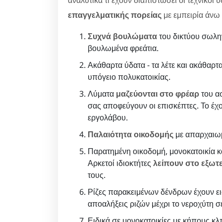
επαγγελματικής πορείας
με εμπειρία άνω 
Συχνά βουλώματα
του δικτύου σωλη
βουλωμένα φρεάτια.
Ακάθαρτα ύδατα - τα λέτε και ακάθαρτα
υπόγειο πολυκατοικίας.
Λύματα
μαζεύονται στο φρέαρ
του ασ
σας αποφεύγουν οι επισκέπτες. Το έχο
εργολάβου.
Παλαιότητα οικοδομής
με απαρχαιωμ
Παρατημένη οικοδομή, μονοκατοικία κα
Αρκετοί ιδιοκτήτες
λείπουν στο εξωτ
τους.
Ρίζες παρακειμένων δένδρων έχουν ει
αποαλήξεις ριζών μέχρι το νεροχύτη 
Ειδικά σε μονοκατοικίες με κήπους 