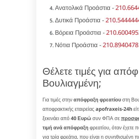
Ανατολικά Προάστια -
210.664
Δυτικά Προάστια -
210.544444
Βόρεια Προάστια -
210.600495
Νότια Προάστια -
210.8940478
Θέλετε τιμές για από
Βουλιαγμένη;
Για τιμές στην
απόφραξη φρεατίου
στη Βου
αποφρακτικής εταιρείας
apofraxeis-24h
είτ
ξεκινάει από
40 Ευρώ
συν ΦΠΑ σε
προσφ
τιμή ανά απόφραξη
φρεατίου, όταν έχετε 
για τρία φρεάτια, που είναι η συνηθισμένη