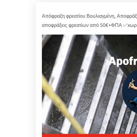
Απόφραξη φρεατίου Βουλιαγμένη, Αποφράξε
αποφράξεις φρεατίων από 50€+ΦΠΑ ✅xωρίς