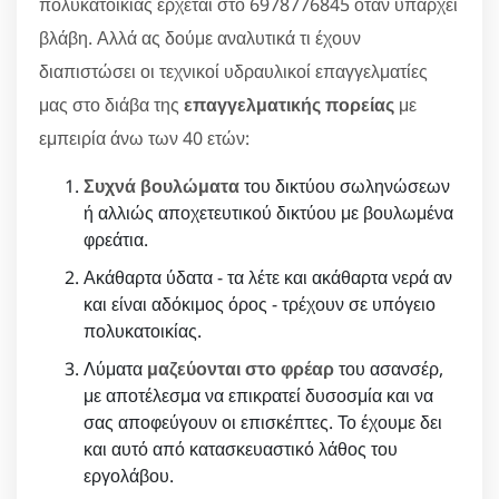
πολυκατοικίας έρχεται στο 6978776845 όταν υπάρχει
βλάβη. Αλλά ας δούμε αναλυτικά τι έχουν
διαπιστώσει οι τεχνικοί υδραυλικοί επαγγελματίες
μας στο διάβα της
επαγγελματικής πορείας
με
εμπειρία άνω των 40 ετών:
Συχνά βουλώματα
του δικτύου σωληνώσεων
ή αλλιώς αποχετευτικού δικτύου με βουλωμένα
φρεάτια.
Ακάθαρτα ύδατα - τα λέτε και ακάθαρτα νερά αν
και είναι αδόκιμος όρος - τρέχουν σε υπόγειο
πολυκατοικίας.
Λύματα
μαζεύονται στο φρέαρ
του ασανσέρ,
με αποτέλεσμα να επικρατεί δυσοσμία και να
σας αποφεύγουν οι επισκέπτες. Το έχουμε δει
και αυτό από κατασκευαστικό λάθος του
εργολάβου.