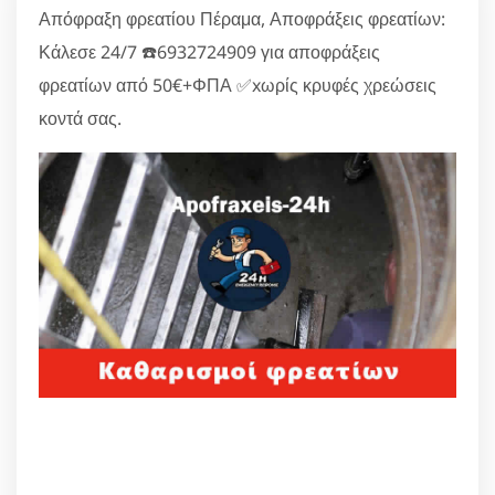
Απόφραξη φρεατίου Πέραμα, Αποφράξεις φρεατίων:
Κάλεσε 24/7 ☎️6932724909 για αποφράξεις
φρεατίων από 50€+ΦΠΑ ✅xωρίς κρυφές χρεώσεις
κοντά σας.