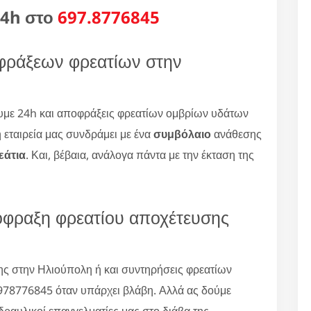
24h στο
697.8776845
οφράξεων φρεατίων στην
με 24h και αποφράξεις φρεατίων ομβρίων υδάτων
 εταιρεία μας συνδράμει με ένα
συμβόλαιο
ανάθεσης
εάτια
. Και, βέβαια, ανάλογα πάντα με την έκταση της
πόφραξη φρεατίου αποχέτευσης
ης στην Ηλιούπολη ή και συντηρήσεις φρεατίων
978776845 όταν υπάρχει βλάβη. Αλλά ας δούμε
υδραυλικοί επαγγελματίες μας στο διάβα της