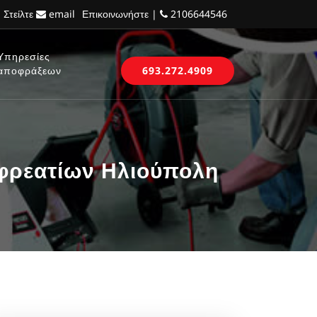
 Στείλτε
email
Επικοινωνήστε |
2106644546
Υπηρεσίες
αποφράξεων
693.272.4909
φρεατίων Ηλιούπολη