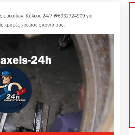
 φρεατίων: Κάλεσε 24/7 ☎️6932724909 για
 κρυφές χρεώσεις κοντά σας.