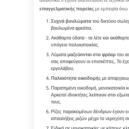
επαγγελματικής πορείας
με εμπειρία άνω 
Συχνά βουλώματα
του δικτύου σωλη
βουλωμένα φρεάτια.
Ακάθαρτα ύδατα - τα λέτε και ακάθαρτα
υπόγειο πολυκατοικίας.
Λύματα
μαζεύονται στο φρέαρ
του ασ
σας αποφεύγουν οι επισκέπτες. Το έχο
εργολάβου.
Παλαιότητα οικοδομής
με απαρχαιωμ
Παρατημένη οικοδομή, μονοκατοικία κα
Αρκετοί ιδιοκτήτες
λείπουν στο εξωτ
τους.
Ρίζες παρακειμένων δένδρων έχουν ει
αποαλήξεις ριζών μέχρι το νεροχύτη 
Ειδικά σε μονοκατοικίες με κήπους 