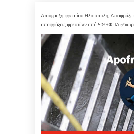
Απόφραξη φρεατίου Ηλιούπολη, Αποφράξεις
αποφράξεις φρεατίων από 50€+ΦΠΑ ✅xωρίς