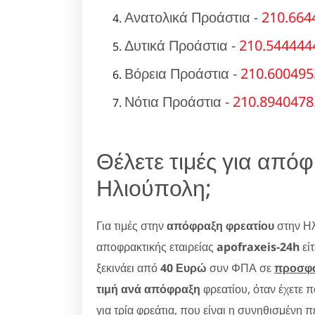
Ανατολικά Προάστια -
210.664
Δυτικά Προάστια -
210.544444
Βόρεια Προάστια -
210.600495
Νότια Προάστια -
210.8940478
Θέλετε τιμές για από
Ηλιούπολη;
Για τιμές στην
απόφραξη φρεατίου
στην Ηλ
αποφρακτικής εταιρείας
apofraxeis-24h
είτ
ξεκινάει από
40 Ευρώ
συν ΦΠΑ σε
προσφ
τιμή ανά απόφραξη
φρεατίου, όταν έχετε 
για τρία φρεάτια, που είναι η συνηθισμένη