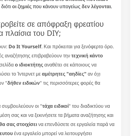
 διότι
οι ζημιές
που κάνουν υπογείως
δεν λέγονται
.
προβείτε σε απόφραξη φρεατίου
α πλαίσια του DIY;
ουν:
Do It Yourself
. Και πρόκειται για ξενόφερτο όρο.
ές αναζήτησης επιβραβεύουν την
τεχνική κάντο
οσελίδα
ο ιδιοκτήτης
αναθέτει σε κάποιους να
ύσει το Ίντερνετ με
αμέτρητες "αηδίες"
αν όχι
ων "
δήθεν ειδικών
" τις περισσότερες φορές θα
 συμβουλεύουν οι "
τάχα ειδικοί
" του διαδικτύου να
 μέση σας και να ξεκινήσετε τα βήματα αναζήτησης και
α σας στοιχίσει
να επενδύσετε σε εργαλεία παρά να
κευτου
ένα εργαλείο μπορεί να λειτουργήσει