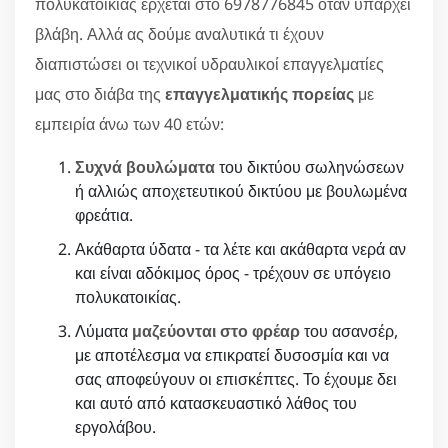
πολυκατοικίας έρχεται στο 6978776845 όταν υπάρχει
βλάβη. Αλλά ας δούμε αναλυτικά τι έχουν
διαπιστώσει οι τεχνικοί υδραυλικοί επαγγελματίες
μας στο διάβα της
επαγγελματικής πορείας
με
εμπειρία άνω των 40 ετών:
Συχνά βουλώματα
του δικτύου σωληνώσεων
ή αλλιώς αποχετευτικού δικτύου με βουλωμένα
φρεάτια.
Ακάθαρτα ύδατα - τα λέτε και ακάθαρτα νερά αν
και είναι αδόκιμος όρος - τρέχουν σε υπόγειο
πολυκατοικίας.
Λύματα
μαζεύονται στο φρέαρ
του ασανσέρ,
με αποτέλεσμα να επικρατεί δυσοσμία και να
σας αποφεύγουν οι επισκέπτες. Το έχουμε δει
και αυτό από κατασκευαστικό λάθος του
εργολάβου.