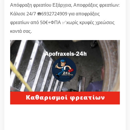
Απόφραξη φρεατίου Εξάρχεια, Αποφράξεις φρεατίων:
Κάλεσε 24/7 ☎️6932724909 για αποφράξεις
φρεατίων από 50€+ΦΠΑ ✅xωρίς κρυφές χρεώσεις
κοντά σας.