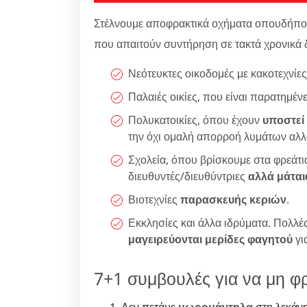
Στέλνουμε αποφρακτικά οχήματα οπουδήποτε 
που απαιτούν συντήρηση σε τακτά χρονικά 
Νεότευκτες οικοδομές με κακοτεχνίε
Παλαιές οικίες, που είναι παρατημέ
Πολυκατοικίες, όπου έχουν
υποστεί
την όχι ομαλή απορροή λυμάτων αλλ
Σχολεία, όπου βρίσκουμε στα φρεάτ
διευθυντές/διευθύντριες
αλλά μάται
Βιοτεχνίες
παρασκευής κεριών
.
Εκκλησίες και άλλα ιδρύματα. Πολλές
μαγειρεύονται μερίδες φαγητού
γι
7+1 συμβουλές για να μη φρ
Δεν πετάμε
μωρομάντηλα
στη λεκάνη