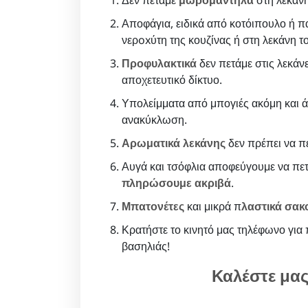
Αποφάγια, ειδικά από κοτόιπουλο ή π
νερoxύτη της κουζίνας ή στη λεκάνη τ
Προφυλακτικά
δεν πετάμε στις λεκάν
αποχετευτικό δίκτυο.
Υπολείμματα από μπογιές ακόμη και ά
ανακύκλωση.
Αρωματικά λεκάνης
δεν πρέπει να π
Αυγά και τσόφλια αποφεύγουμε να πετ
πληρώσουμε ακριβά
.
Μπατονέτες
και μικρά π
λαστικά σακ
Κρατήστε το κινητό μας τηλέφωνο για 
βασηλιάς!
Καλέστε μα