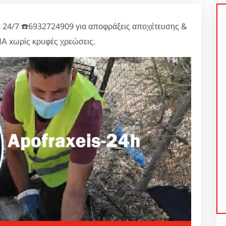
 24/7 ☎️6932724909 για αποφράξεις αποχέτευσης &
Α xωρίς κρυφές χρεώσεις.