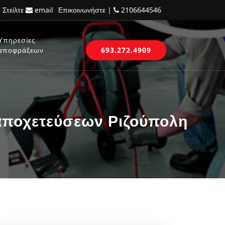
 Στείλτε
email
Επικοινωνήστε |
2106644546
Υπηρεσίες
αποφράξεων
693.272.4909
αποχετεύσεων Ριζούπολη