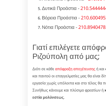
Δυτικά Προάστια -
210.544444
Βόρεια Προάστια -
210.600495
Νότια Προάστια -
210.8940478
Γιατί επιλέγετε απόφ
Ριζούπολη από μας;
Διότι σε κάθε
απόφραξη αποχέτευσης
ή και
και παντού οι επαγγελματίες μας θα είναι δ
εργασία χωρίς υπόλοιπα και στο τέλος θα 
Συνήθως κάνουμε και πλύσιμο φρεατίων ή
εστία μολύνσεως
.