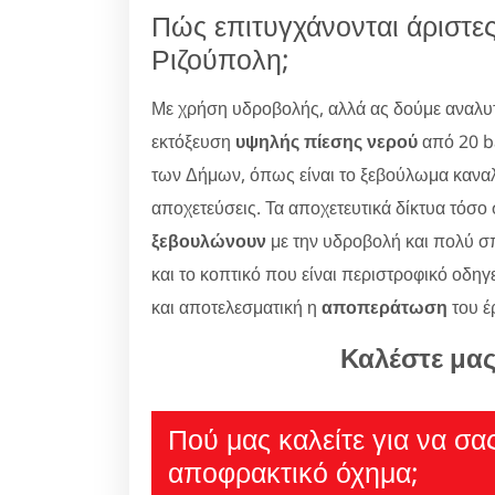
Πώς επιτυγχάνονται άριστε
Ριζούπολη;
Με χρήση υδροβολής, αλλά ας δούμε αναλυτι
εκτόξευση
υψηλής πίεσης νερού
από 20 ba
των Δήμων, όπως είναι το ξεβούλωμα κανα
αποχετεύσεις. Τα αποχετευτικά δίκτυα τόσο 
ξεβουλώνουν
με την υδροβολή και πολύ σπ
και το κοπτικό που είναι περιστροφικό οδηγ
και αποτελεσματική η
αποπεράτωση
του έ
Καλέστε μα
Πού μας καλείτε για να σα
αποφρακτικό όχημα;