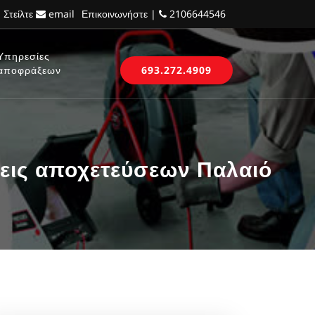
 Στείλτε
email
Επικοινωνήστε |
2106644546
Υπηρεσίες
αποφράξεων
693.272.4909
εις αποχετεύσεων Παλαιό