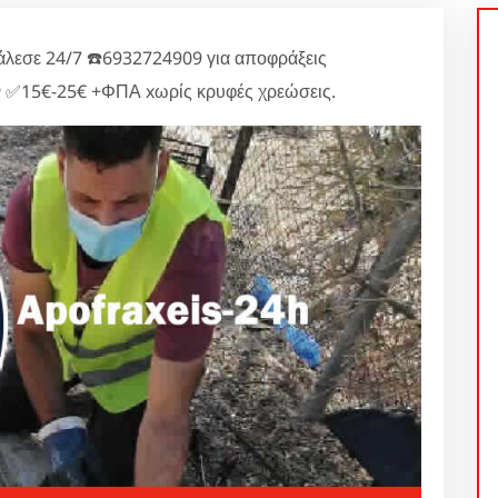
λεσε 24/7 ☎️6932724909 για αποφράξεις
ν ✅15€-25€ +ΦΠΑ xωρίς κρυφές χρεώσεις.