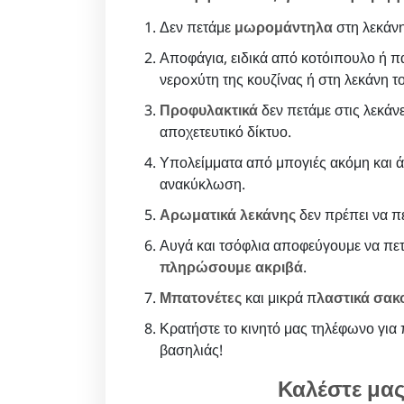
Δεν πετάμε
μωρομάντηλα
στη λεκάνη
Αποφάγια, ειδικά από κοτόιπουλο ή π
νερoxύτη της κουζίνας ή στη λεκάνη τ
Προφυλακτικά
δεν πετάμε στις λεκάν
αποχετευτικό δίκτυο.
Υπολείμματα από μπογιές ακόμη και ά
ανακύκλωση.
Αρωματικά λεκάνης
δεν πρέπει να π
Αυγά και τσόφλια αποφεύγουμε να πετ
πληρώσουμε ακριβά
.
Μπατονέτες
και μικρά π
λαστικά σακ
Κρατήστε το κινητό μας τηλέφωνο για 
βασηλιάς!
Καλέστε μα