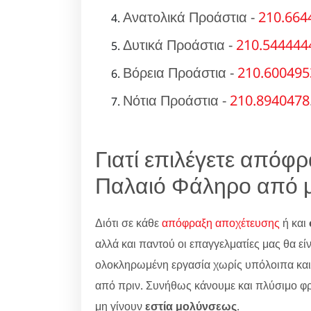
Ανατολικά Προάστια -
210.664
Δυτικά Προάστια -
210.544444
Βόρεια Προάστια -
210.600495
Νότια Προάστια -
210.8940478
Γιατί επιλέγετε απόφ
Παλαιό Φάληρο από 
Διότι σε κάθε
απόφραξη αποχέτευσης
ή και
αλλά και παντού οι επαγγελματίες μας θα είν
ολοκληρωμένη εργασία χωρίς υπόλοιπα και
από πριν. Συνήθως κάνουμε και πλύσιμο φ
μη γίνουν
εστία μολύνσεως
.