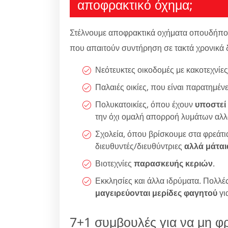
αποφρακτικό όχημα;
Στέλνουμε αποφρακτικά οχήματα οπουδήποτε 
που απαιτούν συντήρηση σε τακτά χρονικά 
Νεότευκτες οικοδομές με κακοτεχνίε
Παλαιές οικίες, που είναι παρατημέ
Πολυκατοικίες, όπου έχουν
υποστεί
την όχι ομαλή απορροή λυμάτων αλλ
Σχολεία, όπου βρίσκουμε στα φρεάτ
διευθυντές/διευθύντριες
αλλά μάται
Βιοτεχνίες
παρασκευής κεριών
.
Εκκλησίες και άλλα ιδρύματα. Πολλές
μαγειρεύονται μερίδες φαγητού
γι
7+1 συμβουλές για να μη φρ