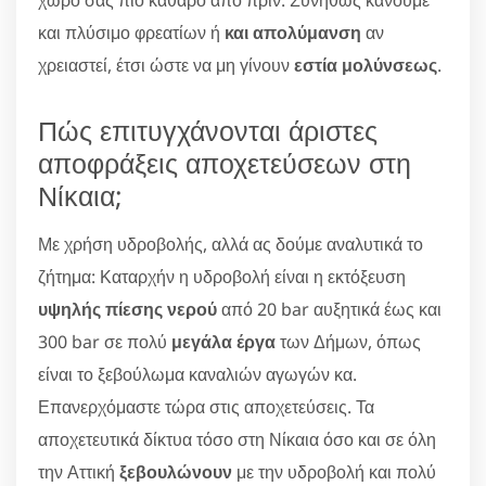
χώρο σας πιο καθαρό από πριν. Συνήθως κάνουμε
και πλύσιμο φρεατίων ή
και απολύμανση
αν
χρειαστεί, έτσι ώστε να μη γίνουν
εστία μολύνσεως
.
Πώς επιτυγχάνονται άριστες
αποφράξεις αποχετεύσεων στη
Νίκαια;
Με χρήση υδροβολής, αλλά ας δούμε αναλυτικά το
ζήτημα: Καταρχήν η υδροβολή είναι η εκτόξευση
υψηλής πίεσης νερού
από 20 bar αυξητικά έως και
300 bar σε πολύ
μεγάλα έργα
των Δήμων, όπως
είναι το ξεβούλωμα καναλιών αγωγών κα.
Επανερχόμαστε τώρα στις αποχετεύσεις. Τα
αποχετευτικά δίκτυα τόσο στη Νίκαια όσο και σε όλη
την Αττική
ξεβουλώνουν
με την υδροβολή και πολύ