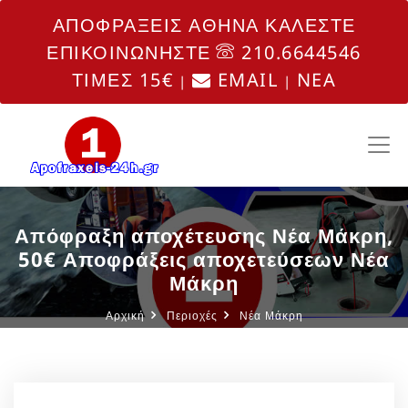
ΑΠΟΦΡΑΞΕΙΣ ΑΘΗΝΑ ΚΑΛΕΣΤΕ
ΕΠΙΚΟΙΝΩΝΗΣΤΕ
210.6644546
ΤΙΜΕΣ 15€
EMAIL
NEA
|
|
Απόφραξη αποχέτευσης Νέα Μάκρη,
50€ Αποφράξεις αποχετεύσεων Νέα
Μάκρη
Αρχική
Περιοχές
Νέα Μάκρη