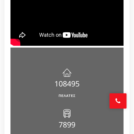
108495
ΠΕΛΆΤΕΣ
7899