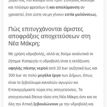
χώρο σας πιο καθαρό από πριν. Συνήθως κάνουμε
και πλύσιμο φρεατίων ή
και απολύμανση
αν
χρειαστεί, έτσι ώστε να μη γίνουν
εστία μολύνσεως
.
Πώς επιτυγχάνονται άριστες
αποφράξεις αποχετεύσεων στη
Νέα Μάκρη;
Με χρήση υδροβολής, αλλά ας δούμε αναλυτικά το
ζήτημα: Καταρχήν η υδροβολή είναι η εκτόξευση
υψηλής πίεσης νερού
από 20 bar αυξητικά έως και
300 bar σε πολύ
μεγάλα έργα
των Δήμων, όπως
είναι το ξεβούλωμα καναλιών αγωγών κα.
Επανερχόμαστε τώρα στις αποχετεύσεις. Τα
αποχετευτικά δίκτυα τόσο στη Νέα Μάκρη όσο και σε
όλη την Αττική
ξεβουλώνουν
με την υδροβολή και