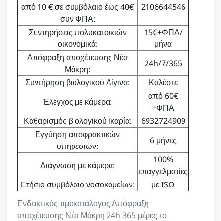
από 10 € σε συμβόλαιο έως 40€
2106644546
συν ΦΠΑ:
Συντηρήσεις πολυκατοικιών
15€+ΦΠΑ/
οικονομικά:
μήνα
Απόφραξη αποχέτευσης Νέα
24h/7/365
Μάκρη:
Συντήρηση βιολογικού Αίγινα:
Καλέστε
από 60€
Έλεγχος με κάμερα:
+ΦΠΑ
Καθαρισμός βιολογικού Ικαρία:
6932724909
Εγγύηση αποφρακτικών
6 μήνες
υπηρεσιών:
100%
Διάγνωση με κάμερα:
επαγγελματίες
Ετήσιο συμβόλαιο νοσοκομείων:
με ISO
Ενδεικτικός τιμοκατάλογος Απόφραξη
αποχέτευσης Νέα Μάκρη 24h 365 μέρες το