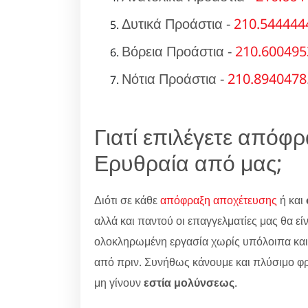
Δυτικά Προάστια -
210.544444
Βόρεια Προάστια -
210.600495
Νότια Προάστια -
210.8940478
Γιατί επιλέγετε απόφ
Ερυθραία από μας;
Διότι σε κάθε
απόφραξη αποχέτευσης
ή και
αλλά και παντού οι επαγγελματίες μας θα είν
ολοκληρωμένη εργασία χωρίς υπόλοιπα και
από πριν. Συνήθως κάνουμε και πλύσιμο φ
μη γίνουν
εστία μολύνσεως
.