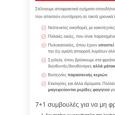
Στέλνουμε αποφρακτικά οχήματα οπουδήποτε 
που απαιτούν συντήρηση σε τακτά χρονικά 
Νεότευκτες οικοδομές με κακοτεχνίε
Παλαιές οικίες, που είναι παρατημέ
Πολυκατοικίες, όπου έχουν
υποστεί
την όχι ομαλή απορροή λυμάτων αλλ
Σχολεία, όπου βρίσκουμε στα φρεάτ
διευθυντές/διευθύντριες
αλλά μάται
Βιοτεχνίες
παρασκευής κεριών
.
Εκκλησίες και άλλα ιδρύματα. Πολλές
μαγειρεύονται μερίδες φαγητού
γι
7+1 συμβουλές για να μη φρ
Δεν πετάμε
μωρομάντηλα
στη λεκάνη