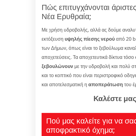
Πώς επιτυγχάνονται άριστε
Νέα Ερυθραία;
Με χρήση υδροβολής, αλλά ας δούμε αναλυτι
εκτόξευση
υψηλής πίεσης νερού
από 20 ba
των Δήμων, όπως είναι το ξεβούλωμα κανα
αποχετεύσεις. Τα αποχετευτικά δίκτυα τόσο 
ξεβουλώνουν
με την υδροβολή και πολύ σπ
και το κοπτικό που είναι περιστροφικό οδηγ
και αποτελεσματική η
αποπεράτωση
του έ
Καλέστε μα
Πού μας καλείτε για να σα
αποφρακτικό όχημα;