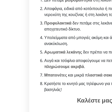
Αποφάγια, ειδικά από κοτόιπουλο ή π
νερoxύτη της κουζίνας ή στη λεκάνη τ
Προφυλακτικά
δεν πετάμε στις λεκάν
αποχετευτικό δίκτυο.
Υπολείμματα από μπογιές ακόμη και ά
ανακύκλωση.
Αρωματικά λεκάνης
δεν πρέπει να π
Αυγά και τσόφλια αποφεύγουμε να πετ
πληρώσουμε ακριβά
.
Μπατονέτες
και μικρά π
λαστικά σακ
Κρατήστε το κινητό μας τηλέφωνο για 
βασηλιάς!
Καλέστε μα