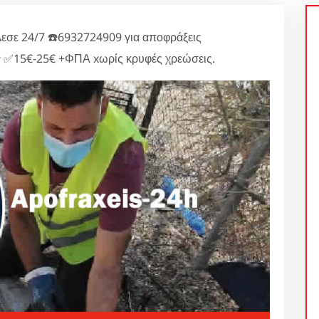
εσε 24/7 ☎️6932724909 για αποφράξεις
ν ✅15€-25€ +ΦΠΑ xωρίς κρυφές χρεώσεις.