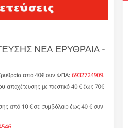
ΥΣΗΣ ΝΕΑ ΕΡΥΘΡΑΙΑ -
Ερυθραία από 40€ συν ΦΠΑ:
6932724909
.
ου
αποχέτευσης με πιεστικό 40 € έως 70€
ης από 10 € σε συμβόλαιο έως 40 € συν
4546
.