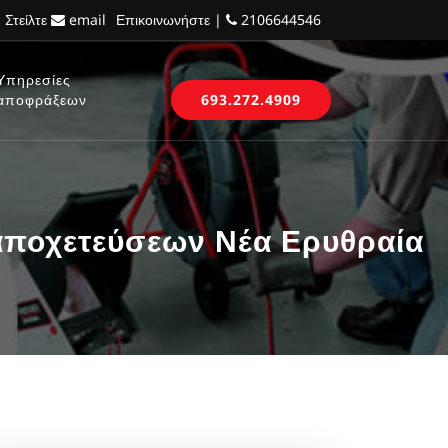
 Στείλτε
email
Επικοινωνήστε |
2106644546
Υπηρεσίες
αποφράξεων
693.272.4909
αποχετεύσεων Νέα Ερυθραία