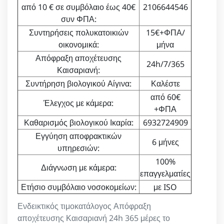
από 10 € σε συμβόλαιο έως 40€
2106644546
συν ΦΠΑ:
Συντηρήσεις πολυκατοικιών
15€+ΦΠΑ/
οικονομικά:
μήνα
Απόφραξη αποχέτευσης
24h/7/365
Καισαριανή:
Συντήρηση βιολογικού Αίγινα:
Καλέστε
από 60€
Έλεγχος με κάμερα:
+ΦΠΑ
Καθαρισμός βιολογικού Ικαρία:
6932724909
Εγγύηση αποφρακτικών
6 μήνες
υπηρεσιών:
100%
Διάγνωση με κάμερα:
επαγγελματίες
Ετήσιο συμβόλαιο νοσοκομείων:
με ISO
Ενδεικτικός τιμοκατάλογος Απόφραξη
αποχέτευσης Καισαριανή 24h 365 μέρες το