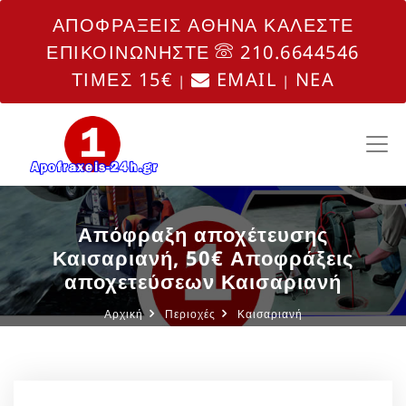
ΑΠΟΦΡΑΞΕΙΣ ΑΘΗΝΑ ΚΑΛΕΣΤΕ
ΕΠΙΚΟΙΝΩΝΗΣΤΕ
210.6644546
ΤΙΜΕΣ 15€
EMAIL
NEA
|
|
Απόφραξη αποχέτευσης
Καισαριανή, 50€ Αποφράξεις
αποχετεύσεων Καισαριανή
Αρχική
Περιοχές
Καισαριανή