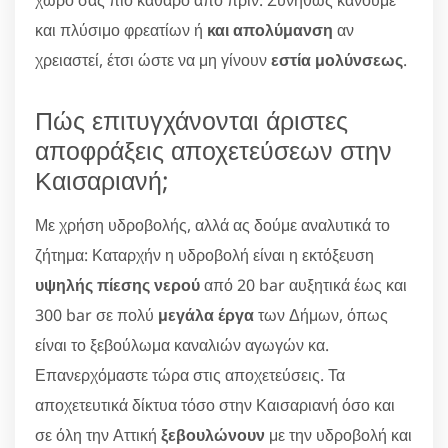
χώρο σας πιο καθαρό από πριν. Συνήθως κάνουμε
και πλύσιμο φρεατίων ή
και απολύμανση
αν
χρειαστεί, έτσι ώστε να μη γίνουν
εστία μολύνσεως
.
Πώς επιτυγχάνονται άριστες
αποφράξεις αποχετεύσεων στην
Καισαριανή;
Με χρήση υδροβολής, αλλά ας δούμε αναλυτικά το
ζήτημα: Καταρχήν η υδροβολή είναι η εκτόξευση
υψηλής πίεσης νερού
από 20 bar αυξητικά έως και
300 bar σε πολύ
μεγάλα έργα
των Δήμων, όπως
είναι το ξεβούλωμα καναλιών αγωγών κα.
Επανερχόμαστε τώρα στις αποχετεύσεις. Τα
αποχετευτικά δίκτυα τόσο στην Καισαριανή όσο και
σε όλη την Αττική
ξεβουλώνουν
με την υδροβολή και