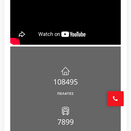
108495
ΠΕΛΆΤΕΣ
7899