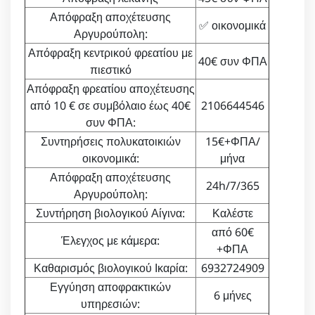
Απόφραξη αποχέτευσης
✅ οικονομικά
Αργυρούπολη:
Απόφραξη κεντρικού φρεατίου με
40€ συν ΦΠΑ
πιεστικό
Απόφραξη φρεατίου αποχέτευσης
από 10 € σε συμβόλαιο έως 40€
2106644546
συν ΦΠΑ:
Συντηρήσεις πολυκατοικιών
15€+ΦΠΑ/
οικονομικά:
μήνα
Απόφραξη αποχέτευσης
24h/7/365
Αργυρούπολη:
Συντήρηση βιολογικού Αίγινα:
Καλέστε
από 60€
Έλεγχος με κάμερα:
+ΦΠΑ
Καθαρισμός βιολογικού Ικαρία:
6932724909
Εγγύηση αποφρακτικών
6 μήνες
υπηρεσιών: