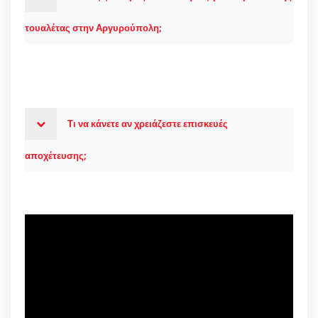
τουαλέτας στην Αργυρούπολη;
Τι να κάνετε αν χρειάζεστε επισκευές
αποχέτευσης;