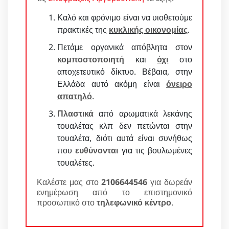
Καλό και φρόνιμο είναι να υιοθετούμε
πρακτικές της
κυκλικής οικονομίας
.
Πετάμε οργανικά απόβλητα στον
κομποστοποιητή
και
όχι
στο
αποχετευτικό δίκτυο. Βέβαια, στην
Ελλάδα αυτό ακόμη είναι
όνειρο
απατηλό
.
Πλαστικά
από αρωματικά λεκάνης
τουαλέτας κλπ δεν πετώνται στην
τουαλέτα, διότι αυτά είναι συνήθως
που
ευθύνονται
για τις βουλωμένες
τουαλέτες.
Καλέστε μας στο
2106644546
για δωρεάν
ενημέρωση από το επιστημονικό
προσωπικό στο
τηλεφωνικό κέντρο
.