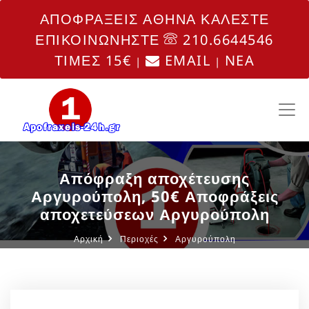
ΑΠΟΦΡΑΞΕΙΣ ΑΘΗΝΑ ΚΑΛΕΣΤΕ
ΕΠΙΚΟΙΝΩΝΗΣΤΕ
210.6644546
ΤΙΜΕΣ 15€
EMAIL
NEA
|
|
Απόφραξη αποχέτευσης
Αργυρούπολη, 50€ Αποφράξεις
αποχετεύσεων Αργυρούπολη
Αρχική
Περιοχές
Αργυρούπολη