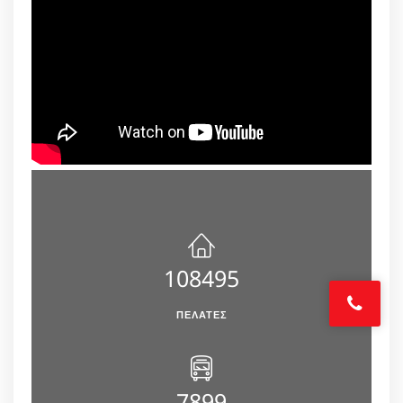
108495
ΠΕΛΆΤΕΣ
7899