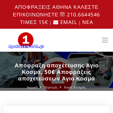
ΑΠΟΦΡΑΞΕΙΣ ΑΘΗΝΑ ΚΑΛΕΣΤΕ
ΕΠΙΚΟΙΝΩΝΗΣΤΕ
210.6644546
ΤΙΜΕΣ 15€
EMAIL
NEA
|
|
Απόφραξη αποχέτευσης Άγιο
Κοσμά, 50€ Αποφράξεις
αποχετεύσεων Άγιο Κοσμά
Αρχική
Περιοχές
Άγιος Κοσμάς