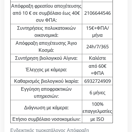
Απόφραξη φρεατίου αποχέτευσης
από 10 € σε συμβόλαιο έως 40€
2106644546
συν ΦΠΑ:
Συντηρήσεις πολυκατοικιών
15€+ΦΠΑ/
οικονομικά:
μήνα
Απόφραξη αποχέτευσης Άγιο
24h/7/365
Κοσμά:
Συντήρηση βιολογικού Αίγινα:
Καλέστε
από 60€
Έλεγχος με κάμερα:
+ΦΠΑ
Καθαρισμός βιολογικού Ικαρία:
6932724909
Εγγύηση αποφρακτικών
6 μήνες
υπηρεσιών:
100%
Διάγνωση με κάμερα:
επαγγελματίες
Ετήσιο συμβόλαιο νοσοκομείων:
με ISO
Ενδεικτικός τιμοκατάλογος Απόφραξη