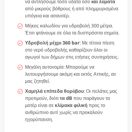
να αντλήσουμε τόσο ύδατα όσο
και λύματα
από μικρούς βόθρους ή από πλημμυρισμένα
υπόγεια και ασανσέρ.
Μήκος καλωδίου για υδροβολή 300 μέτρα.
Έτσι φτάνουμε σε όλα τα δυσπρόσιτα σημεία.
Υδροβολή μέχρι 360 bar
: Με τέτοια πίεση
στο νερό υδροβολής καθαρίζουν όλοι οι
αγωγοί των δήμων στις ετήσιες συντηρήσεις.
Μεγάλη αυτονομία: Μπορούμε να
λειτουργήσουμε ακόμη και εκτός Αττικής, αν
μας ζητηθεί.
Χαμηλά επίπεδα θορύβου
: Οι πελάτες μας
προτιμούν, διότι
τα dB
που παράγουν τα
μοτέρ είναι σε
κλίμακα φιλική
προς το
ανθρώπινο αυτί χωρίς να προκαλούν
ηχορύπανση.