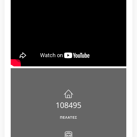
108495
ΠΕΛΆΤΕΣ