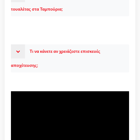
τουαλέτας στα Ταμπούρια;
Τι να κάνετε αν χρειάζεστε επισκευές
αποχέτευσης;