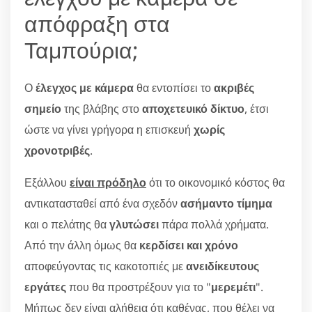
απόφραξη στα
Ταμπούρια;
Ο
έλεγχος με κάμερα
θα εντοπίσει το
ακριβές
σημείο
της βλάβης στο
αποχετευικό δίκτυο
, έτσι
ώστε να γίνει γρήγορα η επισκευή
χωρίς
χρονοτριβές
.
Εξάλλου
είναι πρόδηλο
ότι το οικονομικό κόστος θα
αντικατασταθεί από ένα σχεδόν
ασήμαντο τίμημα
και ο πελάτης θα
γλυτώσει
πάρα πολλά χρήματα.
Από την άλλη όμως θα
κερδίσει και χρόνο
αποφεύγοντας τις κακοτοπιές με
ανειδίκευτους
εργάτες
που θα προστρέξουν για το "
μερεμέτι
".
Μήπως δεν είναι αλήθεια ότι καθένας, που θέλει να