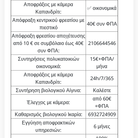
Αποφράξεις με κάμερα
✅ οικονομικά
Καπανδρίτι:
Απόφραξη κεντρικού φρεατίου με
40€ συν ΦΠΑ
πιεστικό
Απόφραξη φρεατίου αποχέτευσης
από 10 € σε συμβόλαιο έως 40€
2106644546
συν ΦΠΑ:
Συντηρήσεις πολυκατοικιών
15€+ΦΠΑ/
οικονομικά:
μήνα
Αποφράξεις με κάμερα
24h/7/365
Καπανδρίτι:
Συντήρηση βιολογικού Αίγινα:
Καλέστε
από 60€
Έλεγχος με κάμερα:
+ΦΠΑ
Καθαρισμός βιολογικού Ικαρία:
6932724909
Εγγύηση αποφρακτικών
6 μήνες
υπηρεσιών: