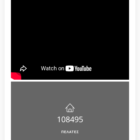
108495
ΠΕΛΆΤΕΣ