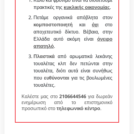
Καλό και φρόνιμο είναι να υιοθετούμε
πρακτικές της
κυκλικής οικονομίας
.
Πετάμε οργανικά απόβλητα στον
κομποστοποιητή
και
όχι
στο
αποχετευτικό δίκτυο. Βέβαια, στην
Ελλάδα αυτό ακόμη είναι
όνειρο
απατηλό
.
Πλαστικά
από αρωματικά λεκάνης
τουαλέτας κλπ δεν πετώνται στην
τουαλέτα, διότι αυτά είναι συνήθως
που
ευθύνονται
για τις βουλωμένες
τουαλέτες.
Καλέστε μας στο
2106644546
για δωρεάν
ενημέρωση από το επιστημονικό
προσωπικό στο
τηλεφωνικό κέντρο
.