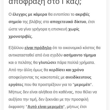
απόφραξη στο Γκάζι;
Ο
έλεγχος με κάμερα
θα εντοπίσει το
ακριβές
σημείο
της βλάβης στο
αποχετευικό δίκτυο
, έτσι
ώστε να γίνει γρήγορα η επισκευή
χωρίς
χρονοτριβές
.
Εξάλλου
είναι πρόδηλο
ότι το οικονομικό κόστος θα
αντικατασταθεί από ένα σχεδόν
ασήμαντο τίμημα
και ο πελάτης θα
γλυτώσει
πάρα πολλά χρήματα.
Από την άλλη όμως θα
κερδίσει και χρόνο
αποφεύγοντας τις κακοτοπιές με
ανειδίκευτους
εργάτες
που θα προστρέξουν για το "
μερεμέτι
".
Μήπως δεν είναι αλήθεια ότι καθένας, που θέλει να
αυξήσει την τιμή, δεν ξεκινάει με την προσφιλή
έκφραση: "
Αυτό είναι μερεμέτι
", μήπως έτσι