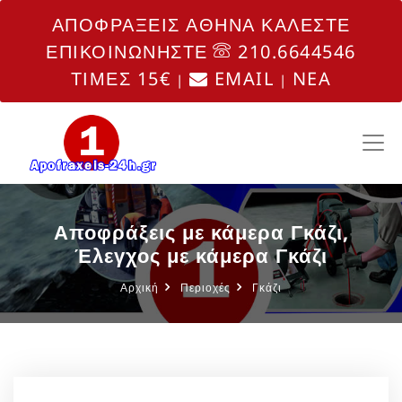
ΑΠΟΦΡΑΞΕΙΣ ΑΘΗΝΑ ΚΑΛΕΣΤΕ
ΕΠΙΚΟΙΝΩΝΗΣΤΕ
210.6644546
ΤΙΜΕΣ 15€
EMAIL
NEA
|
|
Αποφράξεις με κάμερα Γκάζι,
Έλεγχος με κάμερα Γκάζι
Αρχική
Περιοχές
Γκάζι