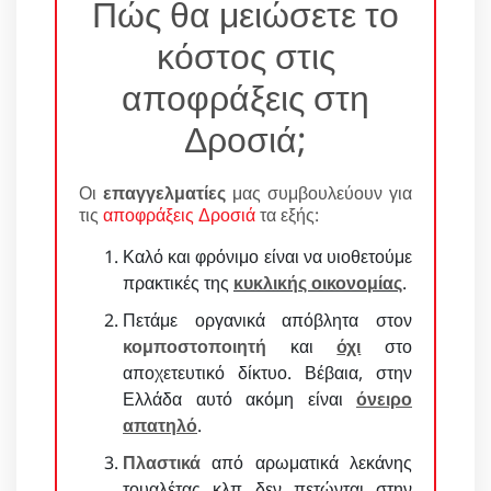
Πώς θα μειώσετε το
κόστος στις
αποφράξεις στη
Δροσιά;
Οι
επαγγελματίες
μας συμβουλεύουν για
τις
αποφράξεις Δροσιά
τα εξής:
Καλό και φρόνιμο είναι να υιοθετούμε
πρακτικές της
κυκλικής οικονομίας
.
Πετάμε οργανικά απόβλητα στον
κομποστοποιητή
και
όχι
στο
αποχετευτικό δίκτυο. Βέβαια, στην
Ελλάδα αυτό ακόμη είναι
όνειρο
απατηλό
.
Πλαστικά
από αρωματικά λεκάνης
τουαλέτας κλπ δεν πετώνται στην