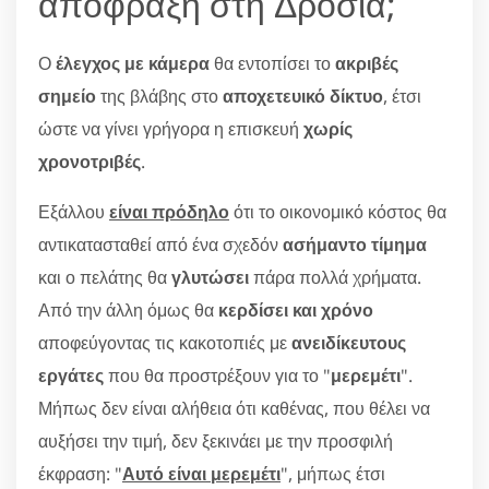
απόφραξη στη Δροσιά;
Ο
έλεγχος με κάμερα
θα εντοπίσει το
ακριβές
σημείο
της βλάβης στο
αποχετευικό δίκτυο
, έτσι
ώστε να γίνει γρήγορα η επισκευή
χωρίς
χρονοτριβές
.
Εξάλλου
είναι πρόδηλο
ότι το οικονομικό κόστος θα
αντικατασταθεί από ένα σχεδόν
ασήμαντο τίμημα
και ο πελάτης θα
γλυτώσει
πάρα πολλά χρήματα.
Από την άλλη όμως θα
κερδίσει και χρόνο
αποφεύγοντας τις κακοτοπιές με
ανειδίκευτους
εργάτες
που θα προστρέξουν για το "
μερεμέτι
".
Μήπως δεν είναι αλήθεια ότι καθένας, που θέλει να
αυξήσει την τιμή, δεν ξεκινάει με την προσφιλή
έκφραση: "
Αυτό είναι μερεμέτι
", μήπως έτσι