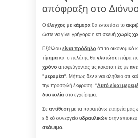
απόφραξη στο Διόνυσ
Ο
έλεγχος με κάμερα
θα εντοπίσει το
ακρι
ώστε να γίνει γρήγορα η επισκευή
χωρίς χρ
Εξάλλου
είναι πρόδηλο
ότι το οικονομικό 
τίμημα
και ο πελάτης θα
γλυτώσει
πάρα πο
χρόνο
αποφεύγοντας τις κακοτοπιές με
ανε
"
μερεμέτι
". Μήπως δεν είναι αλήθεια ότι καθ
την προσφιλή έκφραση: "
Αυτό είναι μερεμέ
δυσκολία
στο εγχείρημα.
Σε αντίθεση
με τα παραπάνω εταιρεία μας
ειδικό συνεργείο
υδραυλικών
στην επισκε
σκάψιμο
.