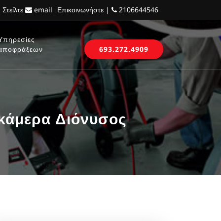
 Στείλτε
email
Επικοινωνήστε |
2106644546
Υπηρεσίες
αποφράξεων
693.272.4909
 κάμερα Διόνυσος