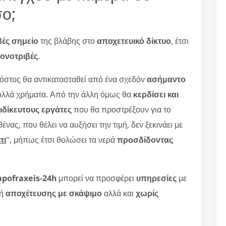
ο;
βές σημείο
της βλάβης στο
αποχετευικό δίκτυο
, έτσι
ονοτριβές
.
κόστος θα αντικατασταθεί από ένα σχεδόν
ασήμαντο
λλά χρήματα. Από την άλλη όμως θα
κερδίσει και
ιδίκευτους εργάτες
που θα προστρέξουν για το
ένας, που θέλει να αυξήσει την τιμή, δεν ξεκινάει με
τι
", μήπως έτσι θολώσει τα νερά
προσδίδοντας
apofraxeis-24h
μπορεί να προσφέρει
υπηρεσίες
με
υή
αποχέτευσης με σκάψιμο
αλλά και
χωρίς