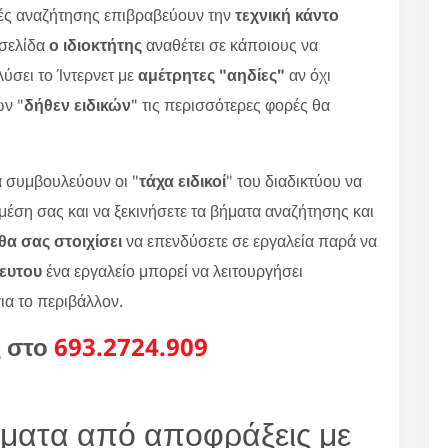
ές αναζήτησης επιβραβεύουν την
τεχνική κάντο
οσελίδα
ο ιδιοκτήτης
αναθέτει σε κάποιους να
ύσει το Ίντερνετ με
αμέτρητες "αηδίες"
αν όχι
ων "
δήθεν ειδικών
" τις περισσότερες φορές θα
 συμβουλεύουν οι "
τάχα ειδικοί
" του διαδικτύου να
 μέση σας και να ξεκινήσετε τα βήματα αναζήτησης και
α σας στοιχίσει
να επενδύσετε σε εργαλεία παρά να
κευτου
ένα εργαλείο μπορεί να λειτουργήσει
για το περιβάλλον.
ς στο
693.2724.909
ήματα από αποφράξεις με