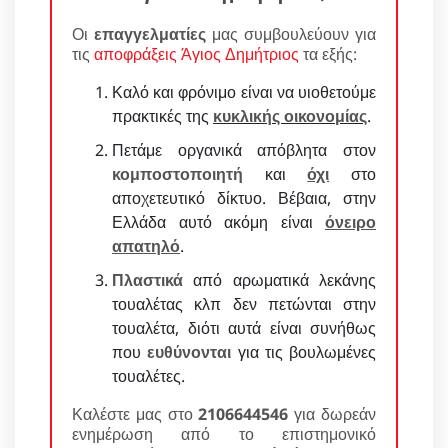
Οι
επαγγελματίες
μας συμβουλεύουν για
τις
αποφράξεις Άγιος Δημήτριος
τα εξής:
Καλό και φρόνιμο είναι να υιοθετούμε
πρακτικές της
κυκλικής οικονομίας
.
Πετάμε οργανικά απόβλητα στον
κομποστοποιητή
και
όχι
στο
αποχετευτικό δίκτυο. Βέβαια, στην
Ελλάδα αυτό ακόμη είναι
όνειρο
απατηλό
.
Πλαστικά
από αρωματικά λεκάνης
τουαλέτας κλπ δεν πετώνται στην
τουαλέτα, διότι αυτά είναι συνήθως
που
ευθύνονται
για τις βουλωμένες
τουαλέτες.
Καλέστε μας στο
2106644546
για δωρεάν
ενημέρωση από το επιστημονικό