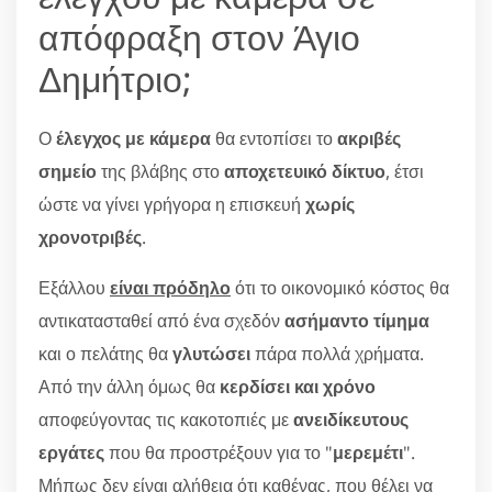
απόφραξη στον Άγιο
Δημήτριο;
Ο
έλεγχος με κάμερα
θα εντοπίσει το
ακριβές
σημείο
της βλάβης στο
αποχετευικό δίκτυο
, έτσι
ώστε να γίνει γρήγορα η επισκευή
χωρίς
χρονοτριβές
.
Εξάλλου
είναι πρόδηλο
ότι το οικονομικό κόστος θα
αντικατασταθεί από ένα σχεδόν
ασήμαντο τίμημα
και ο πελάτης θα
γλυτώσει
πάρα πολλά χρήματα.
Από την άλλη όμως θα
κερδίσει και χρόνο
αποφεύγοντας τις κακοτοπιές με
ανειδίκευτους
εργάτες
που θα προστρέξουν για το "
μερεμέτι
".
Μήπως δεν είναι αλήθεια ότι καθένας, που θέλει να